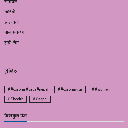
समाचार
भिडियो
अन्तर्वार्ता
बाल स्वास्थ्य
हाम्रो टीम
ट्रेण्डिङ
##corona #virus#nepal
##coronavirus
##women
##health
##nepal
फेसबुक पेज