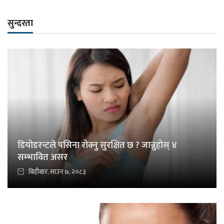
सुन्दरता
डियोडरन्टले पसिना रोक्नु सुरक्षित छ ? जान्नुहोस् ४
सम्भावित असर
बिहीबार, साउन ७, २०८३