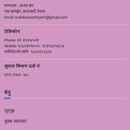
सम्पादक : आश्मा बम
नया बानेश्वोर ,काठमाडौँ, नेपाल
Email:
mahilaswasthya01@gmail.com
टेलिफोन
Phone: ०१-४५२७५०१
Mobile: ९८६०४९९००५ , ९८४९३०५६८७
मार्केटिङको लागि : ९८६०१०३३२५
सूचना विभाग दर्ता नंः
६९४ /०७४- ७५
मेनु
गृहपृष्ठ
मुख्य समाचार