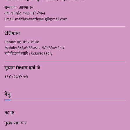
सम्पादक : आश्मा बम
नया बानेश्वोर ,काठमाडौँ, नेपाल
Email:
mahilaswasthya01@gmail.com
टेलिफोन
Phone: ०१-४५२७५०१
Mobile: ९८६०४९९००५ , ९८४९३०५६८७
मार्केटिङको लागि : ९८६०१०३३२५
सूचना विभाग दर्ता नंः
६९४ /०७४- ७५
मेनु
गृहपृष्ठ
मुख्य समाचार