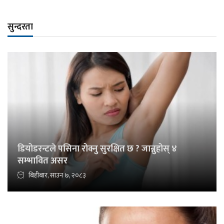
सुन्दरता
डियोडरन्टले पसिना रोक्नु सुरक्षित छ ? जान्नुहोस् ४
सम्भावित असर
बिहीबार, साउन ७, २०८३