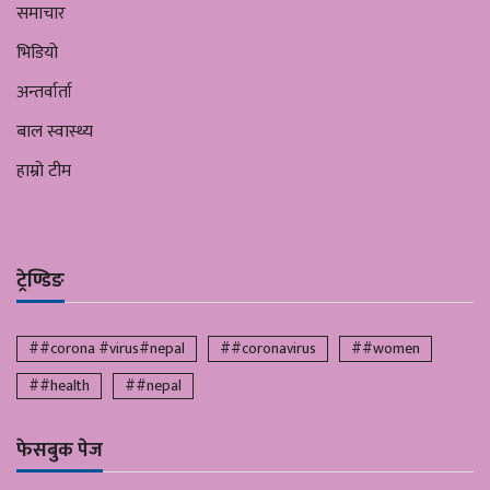
समाचार
भिडियो
अन्तर्वार्ता
बाल स्वास्थ्य
हाम्रो टीम
ट्रेण्डिङ
##corona #virus#nepal
##coronavirus
##women
##health
##nepal
फेसबुक पेज