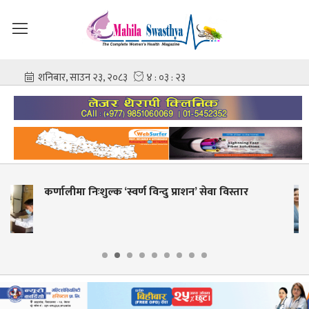
’ सेवा विस्तार
शहीद गंगालाल राष्ट्रिय हृदय केन्द्रको नि
आशिष गोविन्द अमात्य