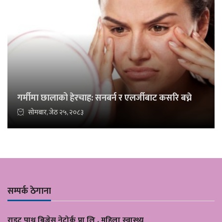
गर्मीमा छालाको हेरचाह: सनबर्न र एलर्जीबाट कसरि बच्ने
सोमबार, जेठ २५, २०८३
सम्पर्क ठेगाना
राइट पाथ बिज्नेस नेट्वोर्क प्रा लि , महिला स्वास्थ्य