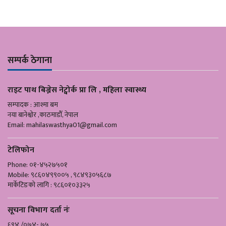
सम्पर्क ठेगाना
राइट पाथ बिज्नेस नेट्वोर्क प्रा लि , महिला स्वास्थ्य
सम्पादक : आश्मा बम
नया बानेश्वोर ,काठमाडौँ, नेपाल
Email:
mahilaswasthya01@gmail.com
टेलिफोन
Phone: ०१-४५२७५०१
Mobile: ९८६०४९९००५ , ९८४९३०५६८७
मार्केटिङको लागि : ९८६०१०३३२५
सूचना विभाग दर्ता नंः
६९४ /०७४- ७५