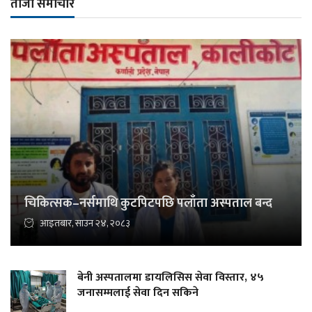
ताजा समाचार
चिकित्सक–नर्समाथि कुटपिटपछि पलाँता अस्पताल बन्द
आइतबार, साउन २४, २०८३
बेनी अस्पतालमा डायलिसिस सेवा विस्तार, ४५
जनासम्मलाई सेवा दिन सकिने