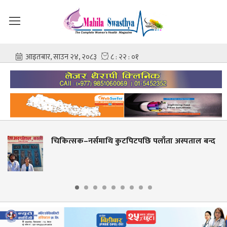
्सक–नर्समाथि कुटपिटपछि पलाँता अस्पताल बन्द
बेनी 
जनासम