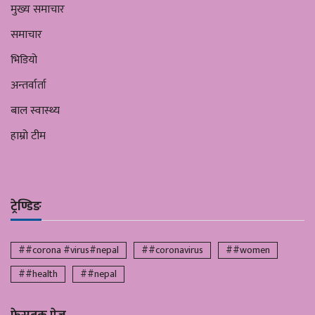
मुख्य समाचार
समाचार
भिडियो
अन्तर्वार्ता
बाल स्वास्थ्य
हाम्रो टीम
ट्रेण्डिङ
##corona #virus#nepal
##coronavirus
##women
##health
##nepal