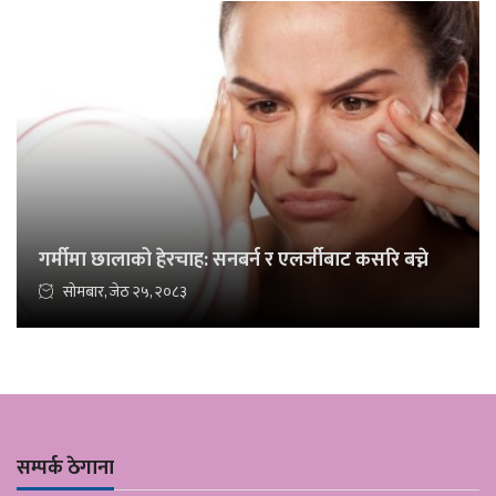
गर्मीमा छालाको हेरचाह: सनबर्न र एलर्जीबाट कसरि बच्ने
सोमबार, जेठ २५, २०८३
सम्पर्क ठेगाना