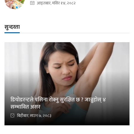
आइतबार, मंसिर १४, २०८२
सुन्दरता
डियोडरन्टले पसिना रोक्नु सुरक्षित छ ? जान्नुहोस् ४
सम्भावित असर
बिहीबार, साउन ७, २०८३