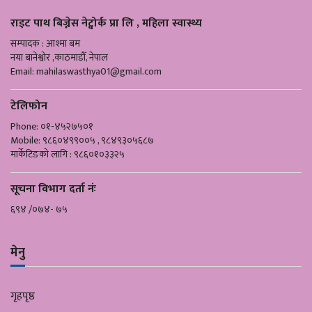
राइट पाथ बिज्नेस नेट्वोर्क प्रा लि , महिला स्वास्थ्य
सम्पादक : आश्मा बम
नया बानेश्वोर ,काठमाडौँ, नेपाल
Email:
mahilaswasthya01@gmail.com
टेलिफोन
Phone: ०१-४५२७५०१
Mobile: ९८६०४९९००५ , ९८४९३०५६८७
मार्केटिङको लागि : ९८६०१०३३२५
सूचना विभाग दर्ता नंः
६९४ /०७४- ७५
मेनु
गृहपृष्ठ