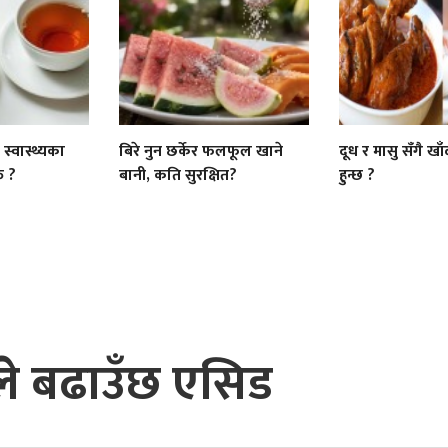
्वास्थ्यका
बिरे नुन छर्केर फलफूल खाने
दूध र मासु सँगै खा
त ?
बानी, कति सुरक्षित?
हुन्छ ?
ले बढाउँछ एसिड