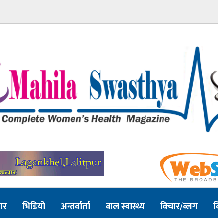
ार
भिडियो
अन्तर्वार्ता
बाल स्वास्थ्य
विचार/ब्लग
व