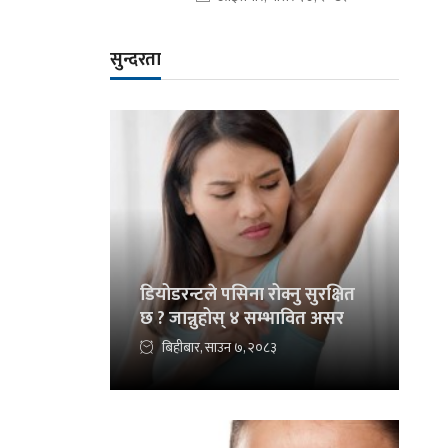
सुन्दरता
डियोडरन्टले पसिना रोक्नु सुरक्षित
छ ? जान्नुहोस् ४ सम्भावित असर
बिहीबार, साउन ७, २०८३