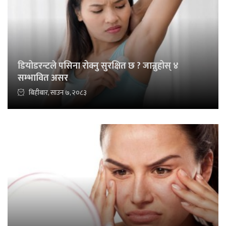
डियोडरन्टले पसिना रोक्नु सुरक्षित छ ? जान्नुहोस् ४
सम्भावित असर
बिहीबार, साउन ७, २०८३