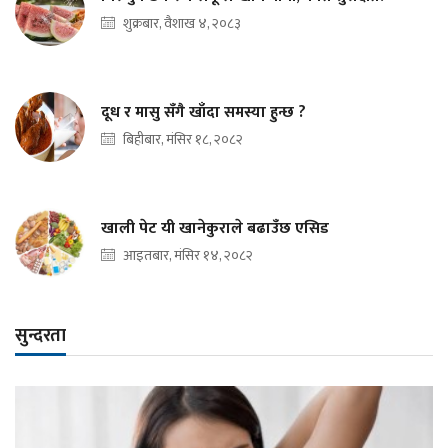
शुक्रबार, वैशाख ४, २०८३
दूध र मासु सँगै खाँदा समस्या हुन्छ ?
बिहीबार, मंसिर १८, २०८२
खाली पेट यी खानेकुराले बढाउँछ एसिड
आइतबार, मंसिर १४, २०८२
सुन्दरता