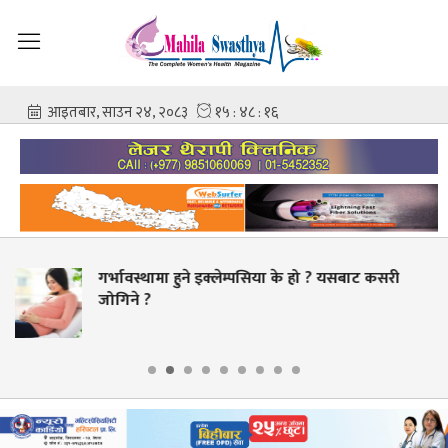
सिया के हो ? यसबाट कसरी
चिकित्सक–नर्समाथि कुटपि