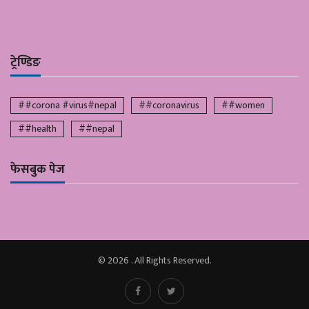
ट्रेण्डिङ
##corona #virus#nepal
##coronavirus
##women
##health
##nepal
फेसबुक पेज
© 2026 . All Rights Reserved.