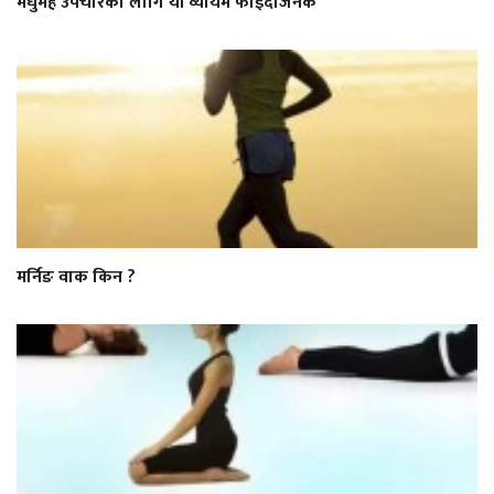
मधुमेह उपचारका लागि यी व्यायम फाइदाजनक
मर्निङ वाक किन ?