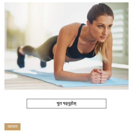
पूरा पढ्नूहोस्
व्यायाम