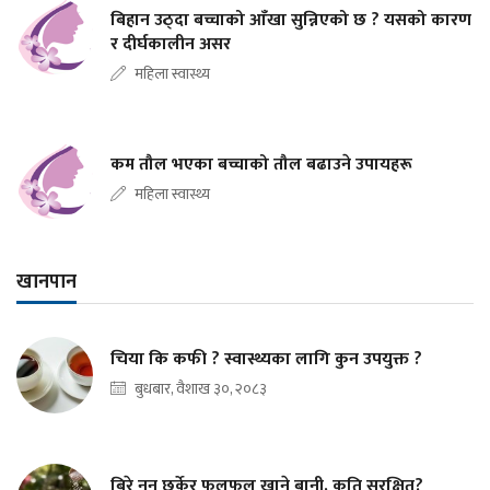
बिहान उठ्दा बच्चाको आँखा सुन्निएको छ ? यसको कारण
र दीर्घकालीन असर
महिला स्वास्थ्य
कम तौल भएका बच्चाको तौल बढाउने उपायहरू
महिला स्वास्थ्य
खानपान
चिया कि कफी ? स्वास्थ्यका लागि कुन उपयुक्त ?
बुधबार, वैशाख ३०, २०८३
बिरे नुन छर्केर फलफूल खाने बानी, कति सुरक्षित?