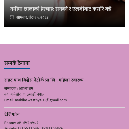
गर्मीमा छालाको हेरचाह: सनबर्न र एलर्जीबाट कसरि बच्ने
सोमबार, जेठ २५, २०८३
सम्पर्क ठेगाना
राइट पाथ बिज्नेस नेट्वोर्क प्रा लि , महिला स्वास्थ्य
सम्पादक : आश्मा बम
नया बानेश्वोर ,काठमाडौँ, नेपाल
Email:
mahilaswasthya01@gmail.com
टेलिफोन
Phone: ०१-४५२७५०१
Mobile: ९८६०४९९००५ , ९८४९३०५६८७