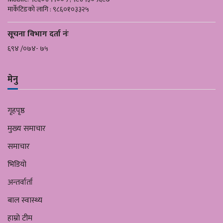
मार्केटिङको लागि : ९८६०१०३३२५
सूचना विभाग दर्ता नंः
६९४ /०७४- ७५
मेनु
गृहपृष्ठ
मुख्य समाचार
समाचार
भिडियो
अन्तर्वार्ता
बाल स्वास्थ्य
हाम्रो टीम