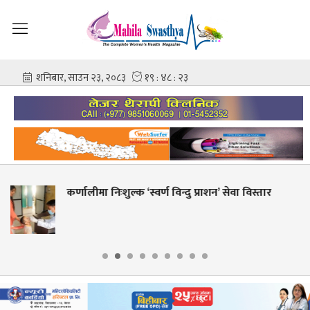
न्दु प्राशन’ सेवा विस्तार
शहीद गंगालाल राष्ट्रिय हृदय क
आशिष गोविन्द अमात्य