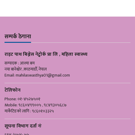
सम्पर्क ठेगाना
राइट पाथ बिज्नेस नेट्वोर्क प्रा लि , महिला स्वास्थ्य
सम्पादक : आश्मा बम
नया बानेश्वोर ,काठमाडौँ, नेपाल
Email:
mahilaswasthya01@gmail.com
टेलिफोन
Phone: ०१-४५२७५०१
Mobile: ९८६०४९९००५ , ९८४९३०५६८७
मार्केटिङको लागि : ९८६०१०३३२५
सूचना विभाग दर्ता नंः
६९४ /०७४- ७५