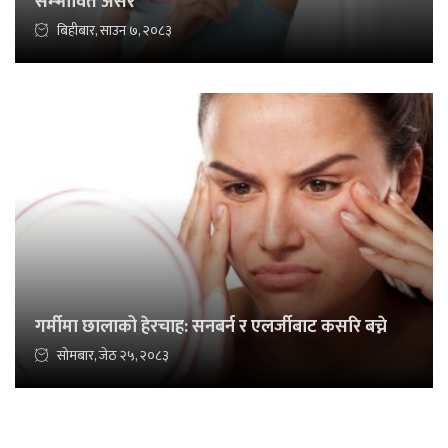
सम्भावित असर
बिहीबार, साउन ७, २०८३
गर्मीमा छालाको हेरचाह: सनबर्न र एलर्जीबाट कसरि बच्ने
सोमबार, जेठ २५, २०८३