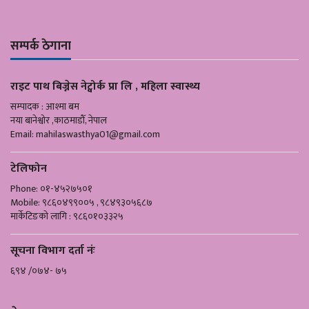
सम्पर्क ठेगाना
राइट पाथ बिज्नेस नेट्वोर्क प्रा लि , महिला स्वास्थ्य
सम्पादक : आश्मा बम
नया बानेश्वोर ,काठमाडौँ, नेपाल
Email:
mahilaswasthya01@gmail.com
टेलिफोन
Phone: ०१-४५२७५०१
Mobile: ९८६०४९९००५ , ९८४९३०५६८७
मार्केटिङको लागि : ९८६०१०३३२५
सूचना विभाग दर्ता नंः
६९४ /०७४- ७५