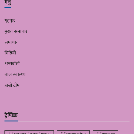
मेनु
गृहपृष्ठ
मुख्य समाचार
समाचार
भिडियो
अन्तर्वार्ता
बाल स्वास्थ्य
हाम्रो टीम
ट्रेण्डिङ
##corona #virus#nepal
##coronavirus
##women