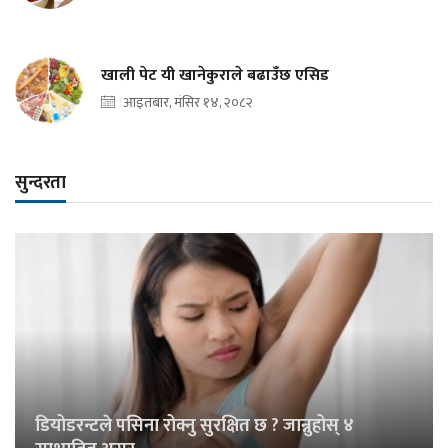
खाली पेट यी खानेकुराले बढाउँछ एसिड
आइतबार, मंसिर १४, २०८२
सुन्दरता
डियोडरन्टले पसिना रोक्नु सुरक्षित छ ? जान्नुहोस् ४