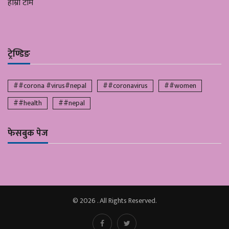
हाम्रो टीम
ट्रेण्डिङ
##corona #virus#nepal
##coronavirus
##women
##health
##nepal
फेसबुक पेज
© 2026 . All Rights Reserved.