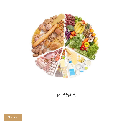
पूरा पढ्नूहोस्
खानपान