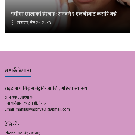
गर्मीमा छालाको हेरचाह: सनबर्न र एलर्जीबाट कसरि बच्ने
सोमबार, जेठ २५, २०८३
सम्पर्क ठेगाना
राइट पाथ बिज्नेस नेट्वोर्क प्रा लि , महिला स्वास्थ्य
सम्पादक : आश्मा बम
नया बानेश्वोर ,काठमाडौँ, नेपाल
Email:
mahilaswasthya01@gmail.com
टेलिफोन
Phone: ०१-४५२७५०१