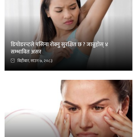
डियोडरन्टले पसिना रोक्नु सुरक्षित छ ? जान्नुहोस् ४
सम्भावित असर
बिहीबार, साउन ७, २०८३