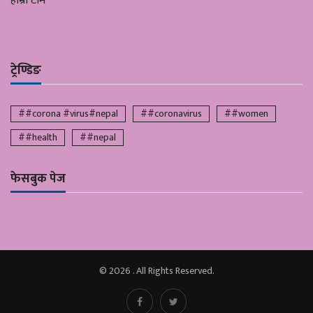
हाम्रो टीम
ट्रेण्डिङ
##corona #virus#nepal
##coronavirus
##women
##health
##nepal
फेसबुक पेज
© 2026 . All Rights Reserved.