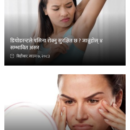
डियोडरन्टले पसिना रोक्नु सुरक्षित छ ? जान्नुहोस् ४
सम्भावित असर
बिहीबार, साउन ७, २०८३