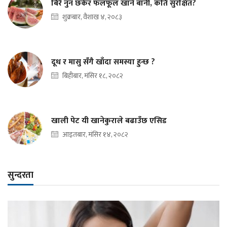
बिरे नुन छर्केर फलफूल खाने बानी, कति सुरक्षित?
शुक्रबार, वैशाख ४, २०८३
दूध र मासु सँगै खाँदा समस्या हुन्छ ?
बिहीबार, मंसिर १८, २०८२
खाली पेट यी खानेकुराले बढाउँछ एसिड
आइतबार, मंसिर १४, २०८२
सुन्दरता