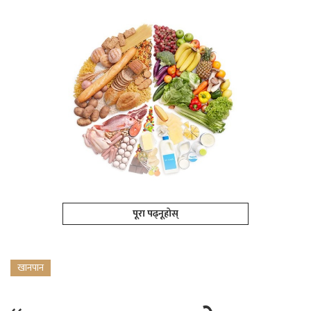
पूरा पढ्नूहोस्
खानपान