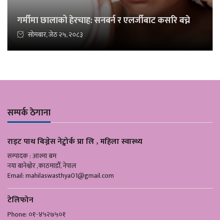
गर्मीमा छालाको हेरचाह: सनबर्न र एलर्जीबाट कसरि बच्ने
सोमबार, जेठ २५, २०८३
सम्पर्क ठेगाना
राइट पाथ बिज्नेस नेट्वोर्क प्रा लि , महिला स्वास्थ्य
सम्पादक : आश्मा बम
नया बानेश्वोर ,काठमाडौँ, नेपाल
Email:
mahilaswasthya01@gmail.com
टेलिफोन
Phone: ०१-४५२७५०१