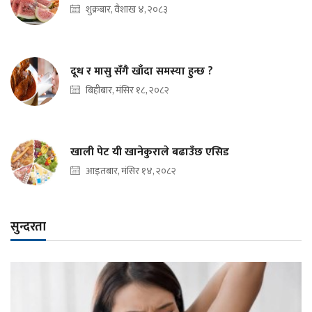
शुक्रबार, वैशाख ४, २०८३
दूध र मासु सँगै खाँदा समस्या हुन्छ ?
बिहीबार, मंसिर १८, २०८२
खाली पेट यी खानेकुराले बढाउँछ एसिड
आइतबार, मंसिर १४, २०८२
सुन्दरता