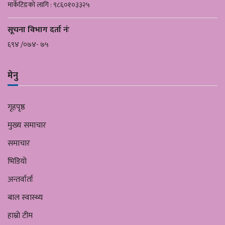
मार्केटिङको लागि : ९८६०१०३३२५
सूचना विभाग दर्ता नंः
६९४ /०७४- ७५
मेनु
गृहपृष्ठ
मुख्य समाचार
समाचार
भिडियो
अन्तर्वार्ता
बाल स्वास्थ्य
हाम्रो टीम