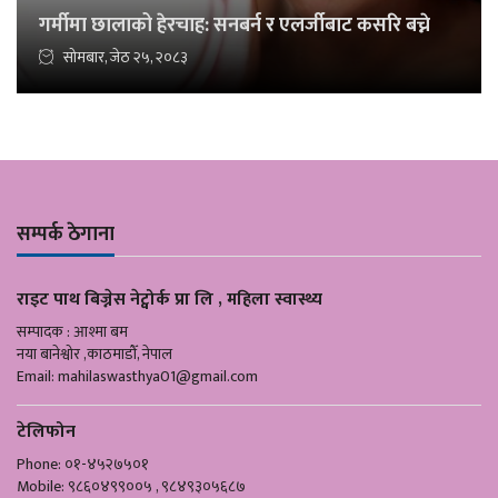
गर्मीमा छालाको हेरचाह: सनबर्न र एलर्जीबाट कसरि बच्ने
सोमबार, जेठ २५, २०८३
सम्पर्क ठेगाना
राइट पाथ बिज्नेस नेट्वोर्क प्रा लि , महिला स्वास्थ्य
सम्पादक : आश्मा बम
नया बानेश्वोर ,काठमाडौँ, नेपाल
Email:
mahilaswasthya01@gmail.com
टेलिफोन
Phone: ०१-४५२७५०१
Mobile: ९८६०४९९००५ , ९८४९३०५६८७