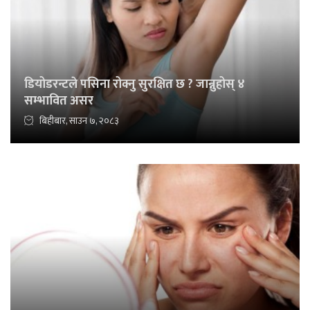
डियोडरन्टले पसिना रोक्नु सुरक्षित छ ? जान्नुहोस् ४
सम्भावित असर
बिहीबार, साउन ७, २०८३