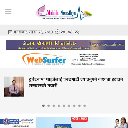
लाई काठमाडौं ल्याउनुपर्ने बाध्यता हटाउने
नाबालिगको प्रज
ी
आईभीएफ घटनामा