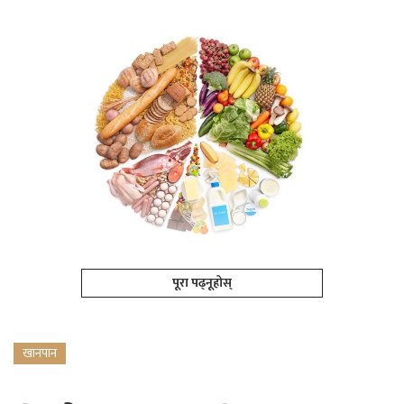
पूरा पढ्नूहोस्
खानपान