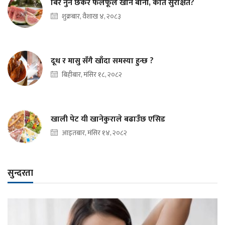
बिरे नुन छर्केर फलफूल खाने बानी, कति सुरक्षित?
शुक्रबार, वैशाख ४, २०८३
दूध र मासु सँगै खाँदा समस्या हुन्छ ?
बिहीबार, मंसिर १८, २०८२
खाली पेट यी खानेकुराले बढाउँछ एसिड
आइतबार, मंसिर १४, २०८२
सुन्दरता