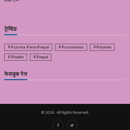
हाम्रो टीम
ट्रेण्डिङ
##corona #virus#nepal
##coronavirus
##women
##health
##nepal
फेसबुक पेज
© 2026 . All Rights Reserved.