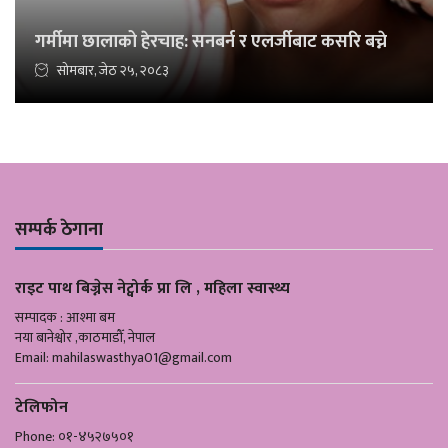
गर्मीमा छालाको हेरचाह: सनबर्न र एलर्जीबाट कसरि बच्ने
सोमबार, जेठ २५, २०८३
सम्पर्क ठेगाना
राइट पाथ बिज्नेस नेट्वोर्क प्रा लि , महिला स्वास्थ्य
सम्पादक : आश्मा बम
नया बानेश्वोर ,काठमाडौँ, नेपाल
Email:
mahilaswasthya01@gmail.com
टेलिफोन
Phone: ०१-४५२७५०१