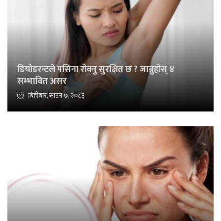
डियोडरन्टले पसिना रोक्नु सुरक्षित छ ? जान्नुहोस् ४
सम्भावित असर
बिहीबार, साउन ७, २०८३