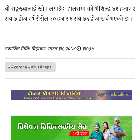
यो सङ्ख्यालाई खोप लगाउँदा हालसम्म कोभिशिल्ड ४१ हजार २
सय ७ डोज र भेरोसेल ५० हजार ६ सय ७६ डोज खर्च भएको छ ।
प्रकाशित मिति: बिहीबार, साउन १४, २०७८
१४:३४
##corona #virus#nepal