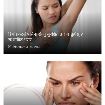
डियोडरन्टले पसिना रोक्नु सुरक्षित छ ? जान्नुहोस् ४
सम्भावित असर
बिहीबार, साउन ७, २०८३