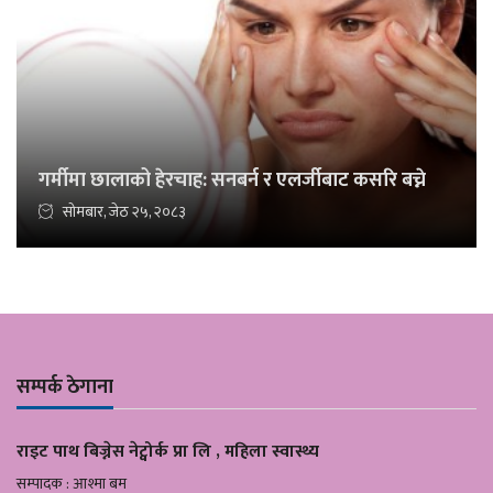
गर्मीमा छालाको हेरचाह: सनबर्न र एलर्जीबाट कसरि बच्ने
सोमबार, जेठ २५, २०८३
सम्पर्क ठेगाना
राइट पाथ बिज्नेस नेट्वोर्क प्रा लि , महिला स्वास्थ्य
सम्पादक : आश्मा बम