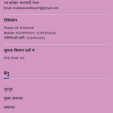
नया बानेश्वोर ,काठमाडौँ, नेपाल
Email:
mahilaswasthya01@gmail.com
टेलिफोन
Phone: ०१-४५२७५०१
Mobile: ९८६०४९९००५ , ९८४९३०५६८७
मार्केटिङको लागि : ९८६०१०३३२५
सूचना विभाग दर्ता नंः
६९४ /०७४- ७५
मेनु
गृहपृष्ठ
मुख्य समाचार
समाचार