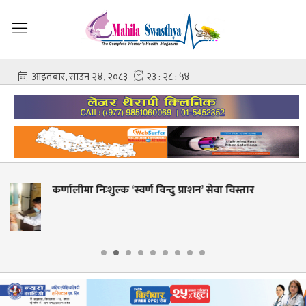
ेवा विस्तार
शहीद गंगालाल राष्ट्रिय हृदय केन्द्रको निर्द
आशिष गोविन्द अमात्य