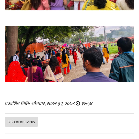
प्रकाशित मिति: सोमबार, साउन ३२, २०७८
११:५४
##coronavirus