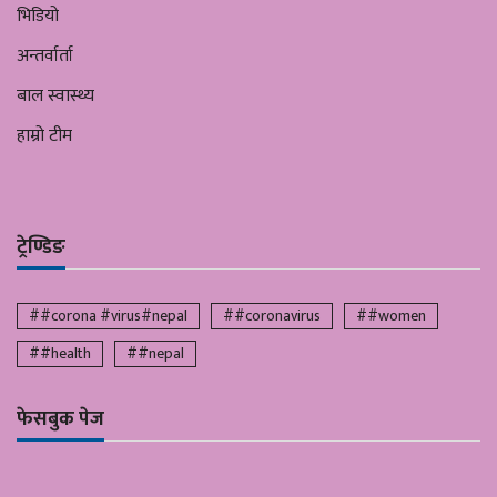
भिडियो
अन्तर्वार्ता
बाल स्वास्थ्य
हाम्रो टीम
ट्रेण्डिङ
##corona #virus#nepal
##coronavirus
##women
##health
##nepal
फेसबुक पेज