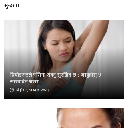
सुन्दरता
डियोडरन्टले पसिना रोक्नु सुरक्षित छ ? जान्नुहोस् ४
सम्भावित असर
बिहीबार, साउन ७, २०८३