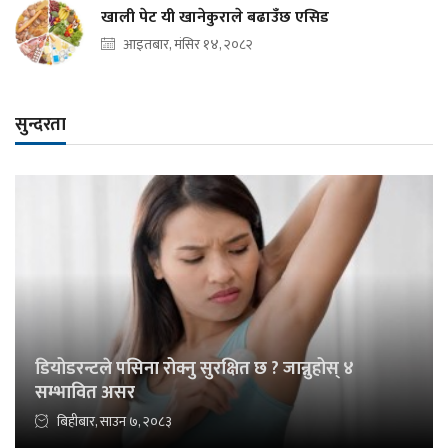
खाली पेट यी खानेकुराले बढाउँछ एसिड
आइतबार, मंसिर १४, २०८२
सुन्दरता
डियोडरन्टले पसिना रोक्नु सुरक्षित छ ? जान्नुहोस् ४
सम्भावित असर
बिहीबार, साउन ७, २०८३