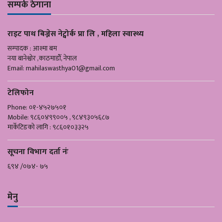
सम्पर्क ठेगाना
राइट पाथ बिज्नेस नेट्वोर्क प्रा लि , महिला स्वास्थ्य
सम्पादक : आश्मा बम
नया बानेश्वोर ,काठमाडौँ, नेपाल
Email:
mahilaswasthya01@gmail.com
टेलिफोन
Phone: ०१-४५२७५०१
Mobile: ९८६०४९९००५ , ९८४९३०५६८७
मार्केटिङको लागि : ९८६०१०३३२५
सूचना विभाग दर्ता नंः
६९४ /०७४- ७५
मेनु