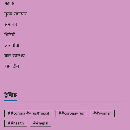
गृहपृष्ठ
मुख्य समाचार
समाचार
भिडियो
अन्तर्वार्ता
बाल स्वास्थ्य
हाम्रो टीम
ट्रेण्डिङ
##corona #virus#nepal
##coronavirus
##women
##health
##nepal