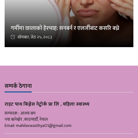
गर्मीमा छालाको हेरचाह: सनबर्न र एलर्जीबाट कसरि बच्ने
सोमबार, जेठ २५, २०८३
सम्पर्क ठेगाना
राइट पाथ बिज्नेस नेट्वोर्क प्रा लि , महिला स्वास्थ्य
सम्पादक : आश्मा बम
नया बानेश्वोर ,काठमाडौँ, नेपाल
Email:
mahilaswasthya01@gmail.com