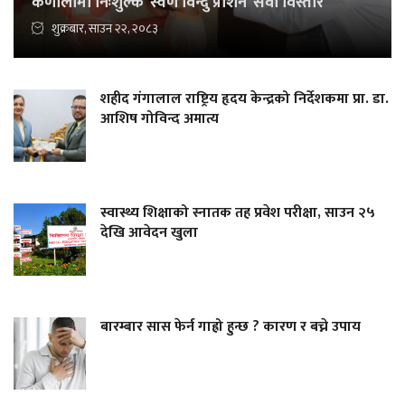
कर्णालीमा निःशुल्क ‘स्वर्ण विन्दु प्राशन’ सेवा विस्तार
शुक्रबार, साउन २२, २०८३
शहीद गंगालाल राष्ट्रिय हृदय केन्द्रको निर्देशकमा प्रा. डा.
आशिष गोविन्द अमात्य
स्वास्थ्य शिक्षाको स्नातक तह प्रवेश परीक्षा, साउन २५
देखि आवेदन खुला
बारम्बार सास फेर्न गाह्रो हुन्छ ? कारण र बच्ने उपाय