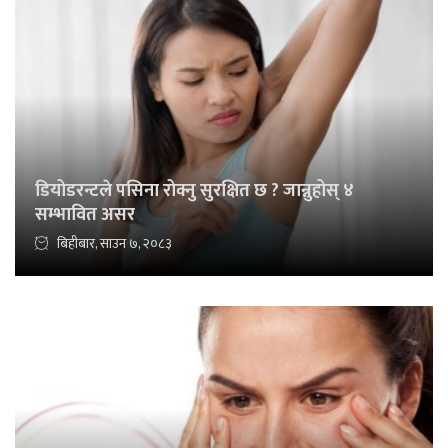
डियोडरन्टले पसिना रोक्नु सुरक्षित छ ? जान्नुहोस् ४
सम्भावित असर
बिहीबार, साउन ७, २०८३