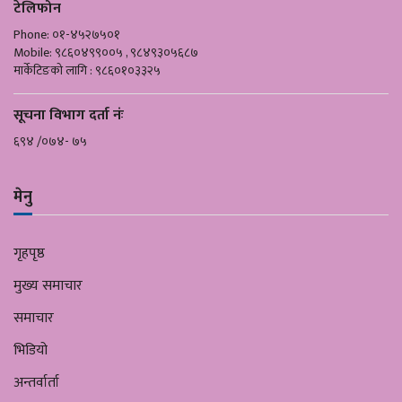
टेलिफोन
Phone: ०१-४५२७५०१
Mobile: ९८६०४९९००५ , ९८४९३०५६८७
मार्केटिङको लागि : ९८६०१०३३२५
सूचना विभाग दर्ता नंः
६९४ /०७४- ७५
मेनु
गृहपृष्ठ
मुख्य समाचार
समाचार
भिडियो
अन्तर्वार्ता