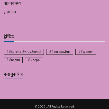
बाल स्वास्थ्य
हाम्रो टीम
ट्रेण्डिङ
##corona #virus#nepal
##coronavirus
##women
##health
##nepal
फेसबुक पेज
© 2026 . All Rights Reserved.