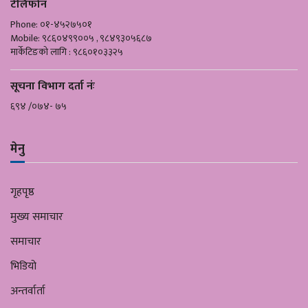
टेलिफोन
Phone: ०१-४५२७५०१
Mobile: ९८६०४९९००५ , ९८४९३०५६८७
मार्केटिङको लागि : ९८६०१०३३२५
सूचना विभाग दर्ता नंः
६९४ /०७४- ७५
मेनु
गृहपृष्ठ
मुख्य समाचार
समाचार
भिडियो
अन्तर्वार्ता