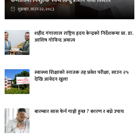
कर्णालीमा निःशुल्क ‘स्वर्ण विन्दु प्राशन’ सेवा विस्तार
शुक्रबार, साउन २२, २०८३
शहीद गंगालाल राष्ट्रिय हृदय केन्द्रको निर्देशकमा प्रा. डा.
आशिष गोविन्द अमात्य
स्वास्थ्य शिक्षाको स्नातक तह प्रवेश परीक्षा, साउन २५
देखि आवेदन खुला
बारम्बार सास फेर्न गाह्रो हुन्छ ? कारण र बच्ने उपाय