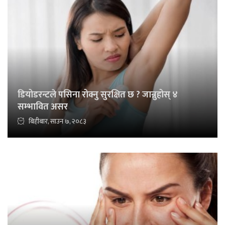
डियोडरन्टले पसिना रोक्नु सुरक्षित छ ? जान्नुहोस् ४
सम्भावित असर
बिहीबार, साउन ७, २०८३