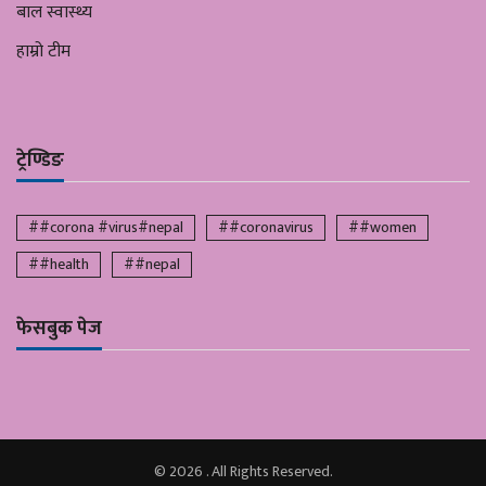
बाल स्वास्थ्य
हाम्रो टीम
ट्रेण्डिङ
##corona #virus#nepal
##coronavirus
##women
##health
##nepal
फेसबुक पेज
© 2026 . All Rights Reserved.