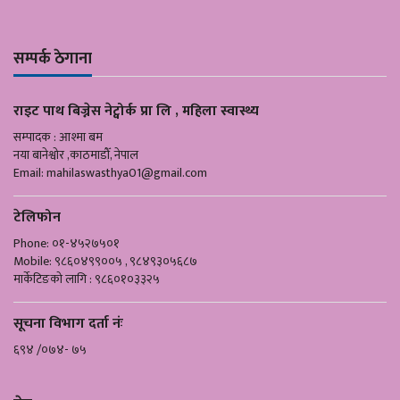
सम्पर्क ठेगाना
राइट पाथ बिज्नेस नेट्वोर्क प्रा लि , महिला स्वास्थ्य
सम्पादक : आश्मा बम
नया बानेश्वोर ,काठमाडौँ, नेपाल
Email:
mahilaswasthya01@gmail.com
टेलिफोन
Phone: ०१-४५२७५०१
Mobile: ९८६०४९९००५ , ९८४९३०५६८७
मार्केटिङको लागि : ९८६०१०३३२५
सूचना विभाग दर्ता नंः
६९४ /०७४- ७५