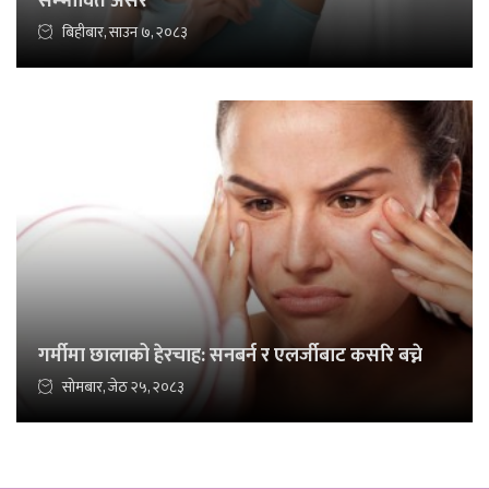
सम्भावित असर
बिहीबार, साउन ७, २०८३
गर्मीमा छालाको हेरचाह: सनबर्न र एलर्जीबाट कसरि बच्ने
सोमबार, जेठ २५, २०८३