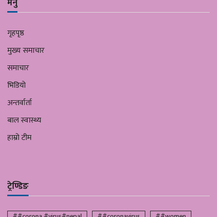
मेनु
गृहपृष्ठ
मुख्य समाचार
समाचार
भिडियो
अन्तर्वार्ता
बाल स्वास्थ्य
हाम्रो टीम
ट्रेण्डिङ
##corona #virus#nepal
##coronavirus
##women