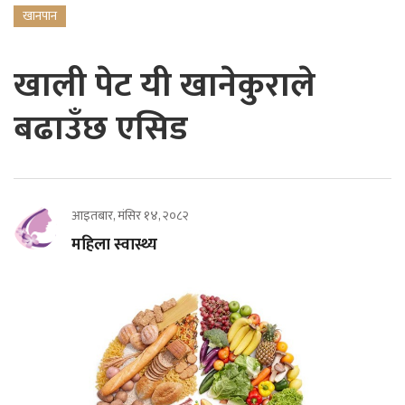
खानपान
खाली पेट यी खानेकुराले
बढाउँछ एसिड
आइतबार, मंसिर १४, २०८२
महिला स्वास्थ्य