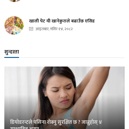
खाली पेट यी खानेकुराले बढाउँछ एसिड
आइतबार, मंसिर १४, २०८२
सुन्दरता
डियोडरन्टले पसिना रोक्नु सुरक्षित छ ? जान्नुहोस् ४