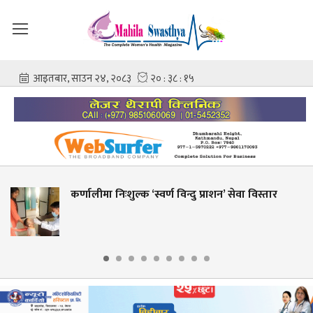
ःशुल्क ‘स्वर्ण विन्दु प्राशन’ सेवा विस्तार
शहीद गंगालाल
आशिष गोविन