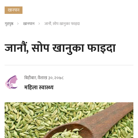
खानपान
गृहपृष्ठ
खानपान
जानौं, सोप खानुका फाइदा
जानौं, सोप खानुका फाइदा
बिहीबार, वैशाख ३०, २०७८
महिला स्वास्थ्य