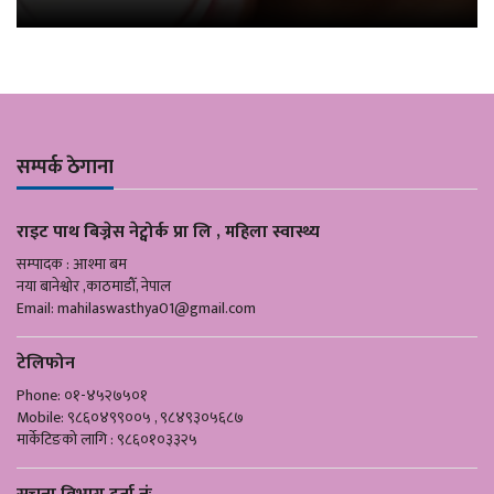
सम्पर्क ठेगाना
राइट पाथ बिज्नेस नेट्वोर्क प्रा लि , महिला स्वास्थ्य
सम्पादक : आश्मा बम
नया बानेश्वोर ,काठमाडौँ, नेपाल
Email:
mahilaswasthya01@gmail.com
टेलिफोन
Phone: ०१-४५२७५०१
Mobile: ९८६०४९९००५ , ९८४९३०५६८७
मार्केटिङको लागि : ९८६०१०३३२५