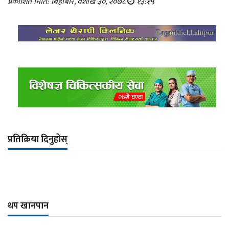
प्रकाशित मिति: बिहीबार, वैशाख ३०, २०७८
१३:१५
प्रतिक्रिया दिनुहोस्
थप खानपान