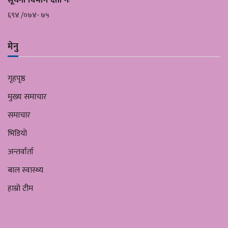
सूचना विभाग दर्ता नंः
६९४ /०७४- ७५
मेनु
गृहपृष्ठ
मुख्य समाचार
समाचार
भिडियो
अन्तर्वार्ता
बाल स्वास्थ्य
हाम्रो टीम