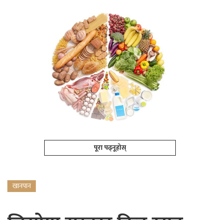
पूरा पढ्नूहोस्
खानपान