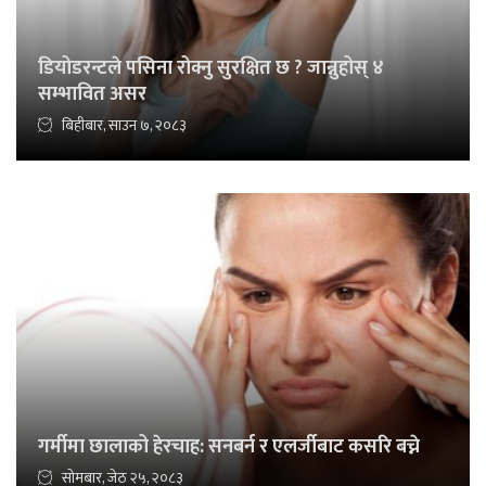
डियोडरन्टले पसिना रोक्नु सुरक्षित छ ? जान्नुहोस् ४
सम्भावित असर
बिहीबार, साउन ७, २०८३
गर्मीमा छालाको हेरचाह: सनबर्न र एलर्जीबाट कसरि बच्ने
सोमबार, जेठ २५, २०८३