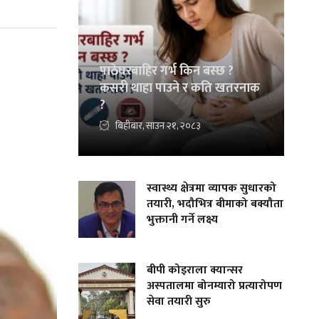
पाठेघरबाहिर गर्भ किन बस्छ ?
कसरी थाहा पाउने र कति खतरनाक
?
बिहीबार, साउन २१, २०८३
स्वास्थ्य क्षेत्रमा व्यापक सुधारको
तयारी, भदौभित्र बीमाको बक्यौता
भुक्तानी गर्ने लक्ष्य
बीपी कोइराला क्यान्सर
अस्पतालमा बोनम्यारो प्रत्यारोपण
सेवा तयारी सुरु