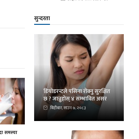
सुन्दरता
डियोडरन्टले पसिना रोक्नु सुरक्षित
छ ? जान्नुहोस् ४ सम्भावित असर
बिहीबार, साउन ७, २०८३
ँदा समस्या