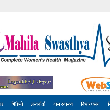
ार
भिडियो
अन्तर्वार्ता
बाल स्वास्थ्य
विचार/ब्लग
व