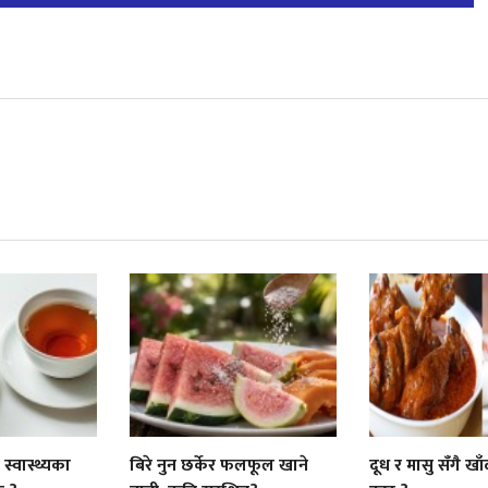
्वास्थ्यका
बिरे नुन छर्केर फलफूल खाने
दूध र मासु सँगै खा