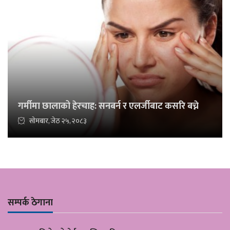
गर्मीमा छालाको हेरचाह: सनबर्न र एलर्जीबाट कसरि बच्ने
सोमबार, जेठ २५, २०८३
सम्पर्क ठेगाना