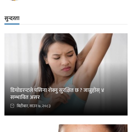
सुन्दरता
डियोडरन्टले पसिना रोक्नु सुरक्षित छ ? जान्नुहोस् ४
सम्भावित असर
बिहीबार, साउन ७, २०८३