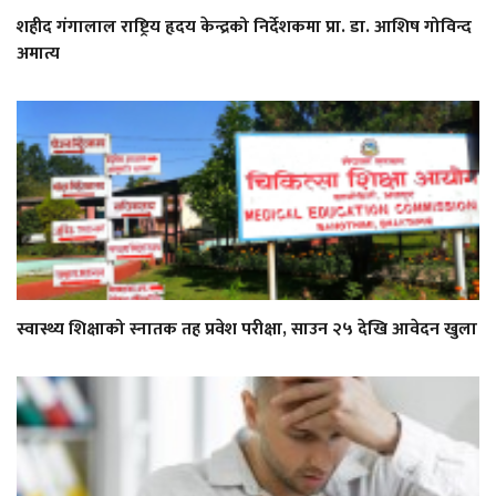
शहीद गंगालाल राष्ट्रिय हृदय केन्द्रको निर्देशकमा प्रा. डा. आशिष गोविन्द
अमात्य
स्वास्थ्य शिक्षाको स्नातक तह प्रवेश परीक्षा, साउन २५ देखि आवेदन खुला