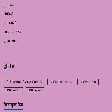
समाचार
भिडियो
अन्तर्वार्ता
बाल स्वास्थ्य
हाम्रो टीम
ट्रेण्डिङ
##corona #virus#nepal
##coronavirus
##women
##health
##nepal
फेसबुक पेज