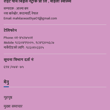
राइट पाथ बिज्नेस नेट्वोर्क प्रा लि , महिला स्वास्थ्य
सम्पादक : आश्मा बम
नया बानेश्वोर ,काठमाडौँ, नेपाल
Email:
mahilaswasthya01@gmail.com
टेलिफोन
Phone: ०१-४५२७५०१
Mobile: ९८६०४९९००५ , ९८४९३०५६८७
मार्केटिङको लागि : ९८६०१०३३२५
सूचना विभाग दर्ता नंः
६९४ /०७४- ७५
मेनु
गृहपृष्ठ
मुख्य समाचार