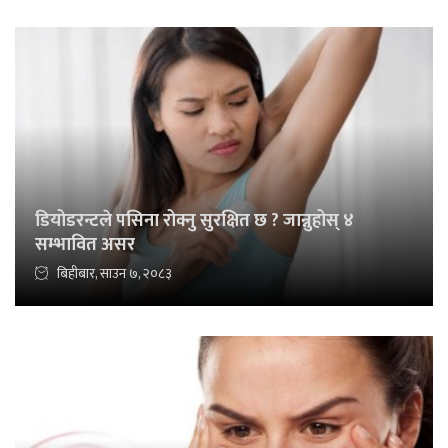
डियोडरन्टले पसिना रोक्नु सुरक्षित छ ? जान्नुहोस् ४
सम्भावित असर
बिहीबार, साउन ७, २०८३