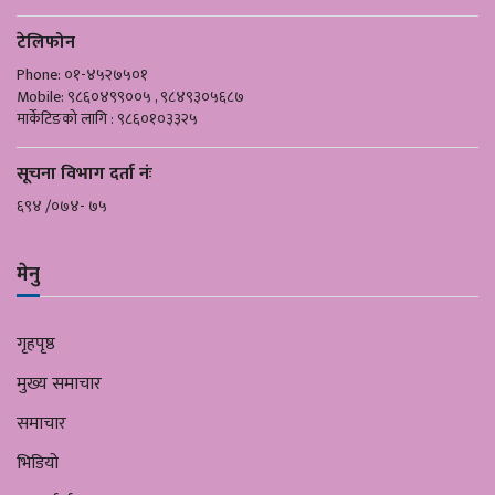
टेलिफोन
Phone: ०१-४५२७५०१
Mobile: ९८६०४९९००५ , ९८४९३०५६८७
मार्केटिङको लागि : ९८६०१०३३२५
सूचना विभाग दर्ता नंः
६९४ /०७४- ७५
मेनु
गृहपृष्ठ
मुख्य समाचार
समाचार
भिडियो