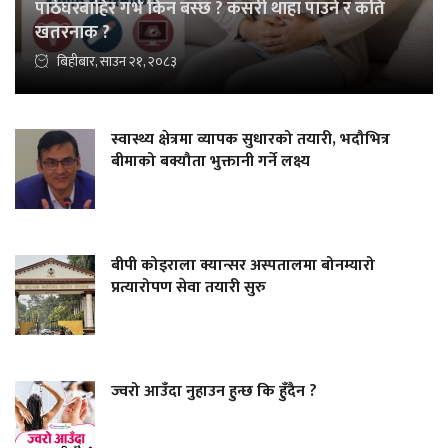
पाठेघरबाहिर गर्भ किन बस्छ ? कसरी थाहा पाउने र कति
खतरनाक ?
बिहीबार, साउन २१, २०८३
स्वास्थ्य क्षेत्रमा व्यापक सुधारको तयारी, भदौभित्र
बीमाको बक्यौता भुक्तानी गर्ने लक्ष्य
बीपी कोइराला क्यान्सर अस्पतालमा बोनम्यारो
प्रत्यारोपण सेवा तयारी सुरु
ज्वरो आउँदा नुहाउन हुन्छ कि हुँदैन ?