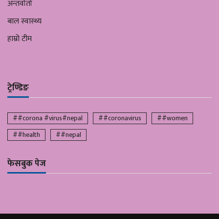
अन्तर्वार्ता
बाल स्वास्थ्य
हाम्रो टीम
ट्रेण्डिङ
##corona #virus#nepal
##coronavirus
##women
##health
##nepal
फेसबुक पेज