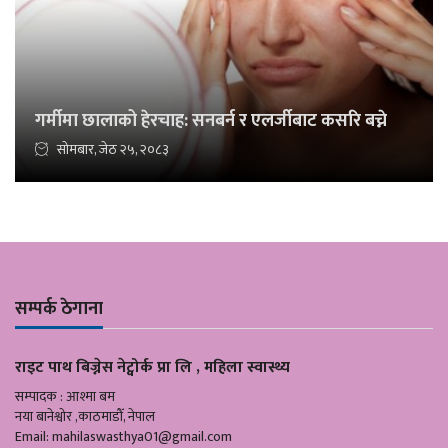
गर्मीमा छालाको हेरचाह: सनबर्न र एलर्जीबाट कसरि बच्ने
सोमबार, जेठ २५, २०८३
सम्पर्क ठेगाना
राइट पाथ बिज्नेस नेट्वोर्क प्रा लि , महिला स्वास्थ्य
सम्पादक : आश्मा बम
नया बानेश्वोर ,काठमाडौँ, नेपाल
Email:
mahilaswasthya01@gmail.com