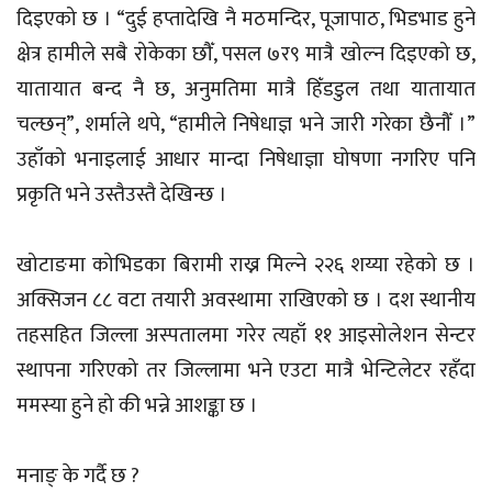
दिइएको छ । “दुई हप्तादेखि नै मठमन्दिर, पूजापाठ, भिडभाड हुने
क्षेत्र हामीले सबै रोकेका छौँ, पसल ७र९ मात्रै खोल्न दिइएको छ,
यातायात बन्द नै छ, अनुमतिमा मात्रै हिँडडुल तथा यातायात
चल्छन्”, शर्माले थपे, “हामीले निषेधाज्ञ भने जारी गरेका छैनौँ ।”
उहाँको भनाइलाई आधार मान्दा निषेधाज्ञा घोषणा नगरिए पनि
प्रकृति भने उस्तैउस्तै देखिन्छ ।
खोटाङमा कोभिडका बिरामी राख्न मिल्ने २२६ शय्या रहेको छ ।
अक्सिजन ८८ वटा तयारी अवस्थामा राखिएको छ । दश स्थानीय
तहसहित जिल्ला अस्पतालमा गरेर त्यहाँ ११ आइसोलेशन सेन्टर
स्थापना गरिएको तर जिल्लामा भने एउटा मात्रै भेन्टिलेटर रहँदा
ममस्या हुने हो की भन्ने आशङ्का छ ।
मनाङ् के गर्दै छ ?