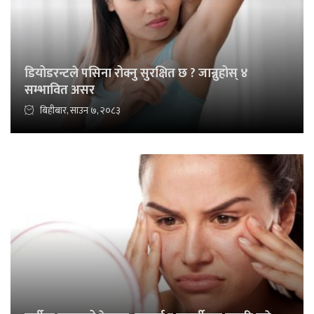
डियोडरन्टले पसिना रोक्नु सुरक्षित छ ? जान्नुहोस् ४
सम्भावित असर
बिहीबार, साउन ७, २०८३