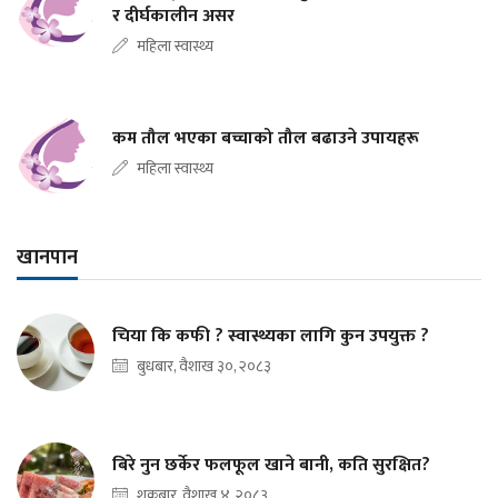
र दीर्घकालीन असर
महिला स्वास्थ्य
कम तौल भएका बच्चाको तौल बढाउने उपायहरू
महिला स्वास्थ्य
खानपान
चिया कि कफी ? स्वास्थ्यका लागि कुन उपयुक्त ?
बुधबार, वैशाख ३०, २०८३
बिरे नुन छर्केर फलफूल खाने बानी, कति सुरक्षित?
शुक्रबार, वैशाख ४, २०८३