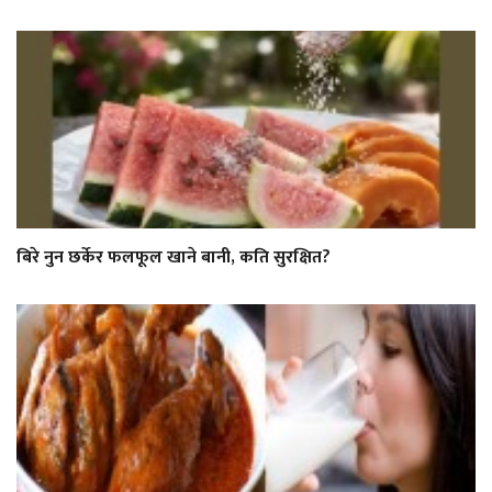
बिरे नुन छर्केर फलफूल खाने बानी, कति सुरक्षित?