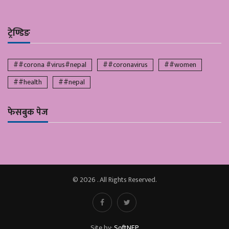
ट्रेण्डिङ
##corona #virus#nepal
##coronavirus
##women
##health
##nepal
फेसबुक पेज
© 2026 . All Rights Reserved.
Site by:
SoftNEP