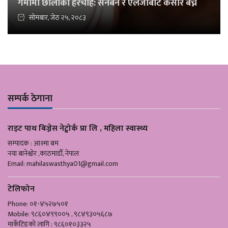
गर्मीमा छालाको हेरचाह: सनबर्न र एलर्जीबाट कसरि बच्ने
सोमबार, जेठ २५, २०८३
सम्पर्क ठेगाना
राइट पाथ बिज्नेस नेट्वोर्क प्रा लि , महिला स्वास्थ्य
सम्पादक : आश्मा बम
नया बानेश्वोर ,काठमाडौँ, नेपाल
Email:
mahilaswasthya01@gmail.com
टेलिफोन
Phone: ०१-४५२७५०१
Mobile: ९८६०४९९००५ , ९८४९३०५६८७
मार्केटिङको लागि : ९८६०१०३३२५