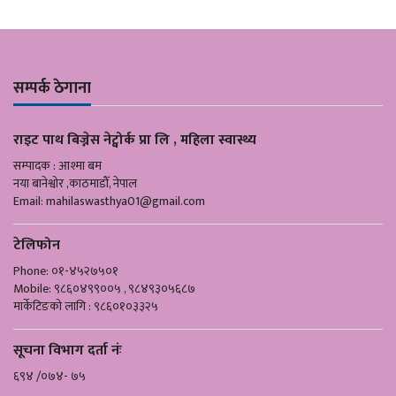
सम्पर्क ठेगाना
राइट पाथ बिज्नेस नेट्वोर्क प्रा लि , महिला स्वास्थ्य
सम्पादक : आश्मा बम
नया बानेश्वोर ,काठमाडौँ, नेपाल
Email:
mahilaswasthya01@gmail.com
टेलिफोन
Phone: ०१-४५२७५०१
Mobile: ९८६०४९९००५ , ९८४९३०५६८७
मार्केटिङको लागि : ९८६०१०३३२५
सूचना विभाग दर्ता नंः
६९४ /०७४- ७५