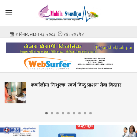
ीमा निःशुल्क ‘स्वर्ण विन्दु प्राशन’ सेवा विस्तार
शहीद ग
आशिष 