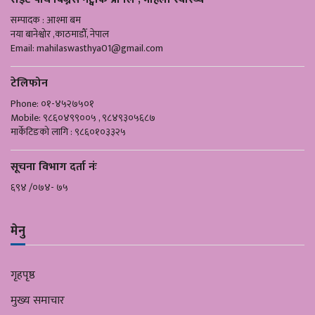
सम्पादक : आश्मा बम
नया बानेश्वोर ,काठमाडौँ, नेपाल
Email:
mahilaswasthya01@gmail.com
टेलिफोन
Phone: ०१-४५२७५०१
Mobile: ९८६०४९९००५ , ९८४९३०५६८७
मार्केटिङको लागि : ९८६०१०३३२५
सूचना विभाग दर्ता नंः
६९४ /०७४- ७५
मेनु
गृहपृष्ठ
मुख्य समाचार