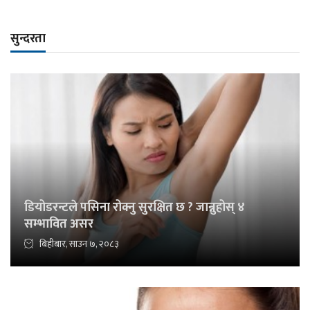
सुन्दरता
डियोडरन्टले पसिना रोक्नु सुरक्षित छ ? जान्नुहोस् ४
सम्भावित असर
बिहीबार, साउन ७, २०८३