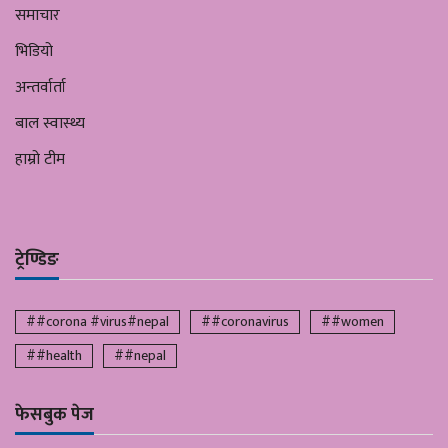
समाचार
भिडियो
अन्तर्वार्ता
बाल स्वास्थ्य
हाम्रो टीम
ट्रेण्डिङ
##corona #virus#nepal
##coronavirus
##women
##health
##nepal
फेसबुक पेज