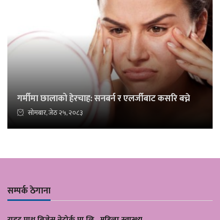
गर्मीमा छालाको हेरचाह: सनबर्न र एलर्जीबाट कसरि बच्ने
सोमबार, जेठ २५, २०८३
सम्पर्क ठेगाना
राइट पाथ बिज्नेस नेट्वोर्क प्रा लि , महिला स्वास्थ्य