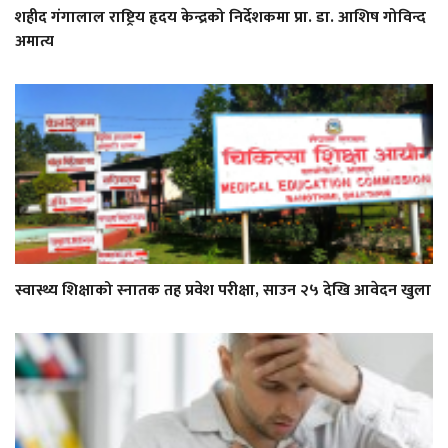
शहीद गंगालाल राष्ट्रिय हृदय केन्द्रको निर्देशकमा प्रा. डा. आशिष गोविन्द
अमात्य
स्वास्थ्य शिक्षाको स्नातक तह प्रवेश परीक्षा, साउन २५ देखि आवेदन खुला