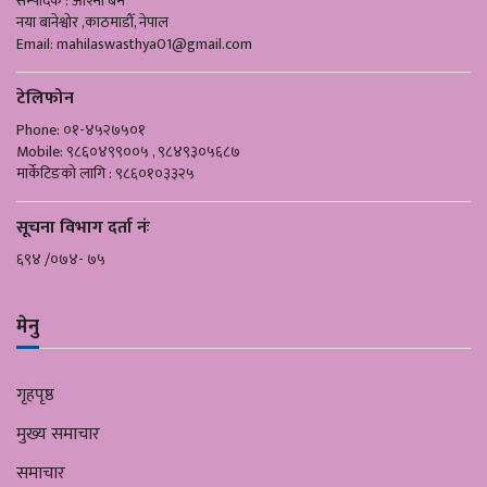
सम्पादक : आश्मा बम
नया बानेश्वोर ,काठमाडौँ, नेपाल
Email:
mahilaswasthya01@gmail.com
टेलिफोन
Phone: ०१-४५२७५०१
Mobile: ९८६०४९९००५ , ९८४९३०५६८७
मार्केटिङको लागि : ९८६०१०३३२५
सूचना विभाग दर्ता नंः
६९४ /०७४- ७५
मेनु
गृहपृष्ठ
मुख्य समाचार
समाचार