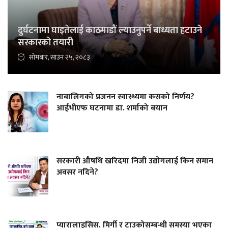
दुर्घटनामा घाइतेलाई काठमाडौं ल्याउनुपर्ने बाध्यता हटाउने
सरकारको तयारी
सोमबार, साउन २५, २०८३
नाबालिगको प्रजनन स्वास्थ्यमा कसको निर्णय?
आईभीएफ घटनामा डा. शर्माको बयान
सरकारी औषधि खरिदमा निजी उद्योगलाई किन समान
अवसर नदिने?
प्यारालाइसिस, मिर्गी र टाउकोसम्बन्धी समस्या भएका