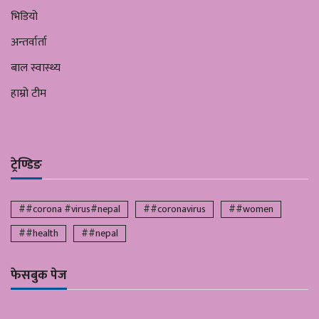
भिडियो
अन्तर्वार्ता
बाल स्वास्थ्य
हाम्रो टीम
ट्रेण्डिङ
##corona #virus#nepal
##coronavirus
##women
##health
##nepal
फेसबुक पेज