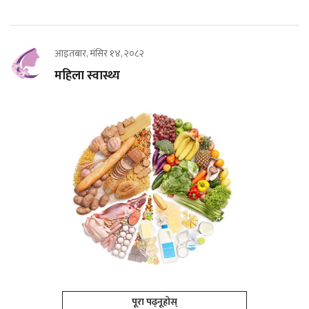
आइतबार, मंसिर १४, २०८२
महिला स्वास्थ्य
पूरा पढ्नूहोस्