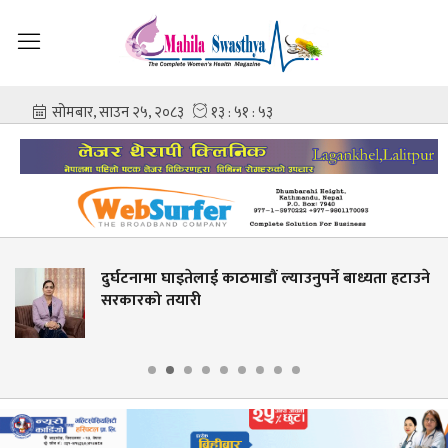
ाठमाडौं ल्याउनुपर्ने बाध्यता हटाउने
नाबालिगको प्रजनन स्
आईभीएफ घटनामा डा.