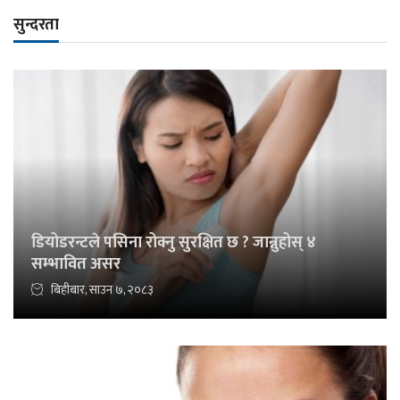
सुन्दरता
डियोडरन्टले पसिना रोक्नु सुरक्षित छ ? जान्नुहोस् ४
सम्भावित असर
बिहीबार, साउन ७, २०८३