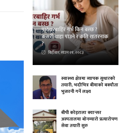
पाठेघरबाहिर गर्भ किन बस्छ ?
कसरी थाहा पाउने र कति खतरनाक
?
बिहीबार, साउन २१, २०८३
स्वास्थ्य क्षेत्रमा व्यापक सुधारको
तयारी, भदौभित्र बीमाको बक्यौता
भुक्तानी गर्ने लक्ष्य
बीपी कोइराला क्यान्सर
अस्पतालमा बोनम्यारो प्रत्यारोपण
सेवा तयारी सुरु