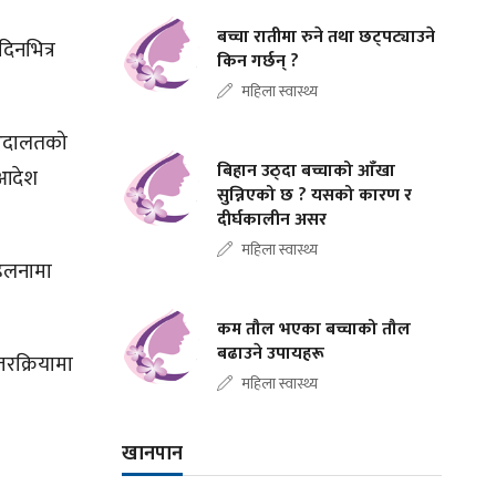
बच्चा रातीमा रुने तथा छट्पट्याउने
िनभित्र
किन गर्छन् ?
महिला स्वास्थ्य
 अदालतको
बिहान उठ्दा बच्चाको आँखा
 आदेश
सुन्निएको छ ? यसको कारण र
दीर्घकालीन असर
महिला स्वास्थ्य
ेलनामा
कम तौल भएका बच्चाको तौल
बढाउने उपायहरू
रक्रियामा
महिला स्वास्थ्य
खानपान