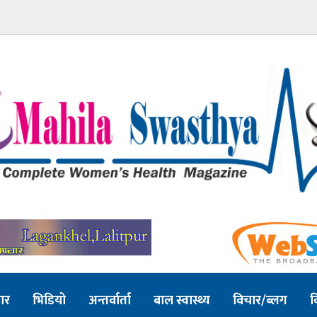
ार
भिडियो
अन्तर्वार्ता
बाल स्वास्थ्य
विचार/ब्लग
व