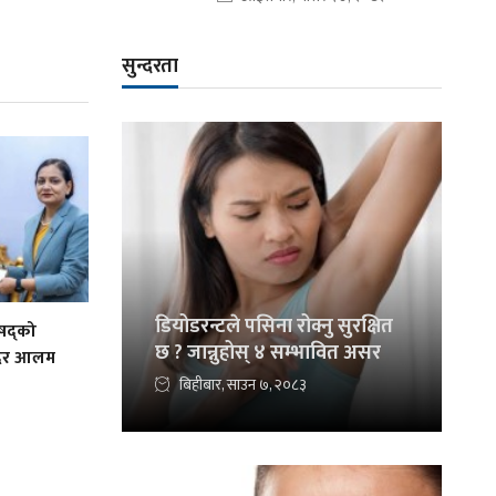
सुन्दरता
डियोडरन्टले पसिना रोक्नु सुरक्षित
िषद्को
छ ? जान्नुहोस् ४ सम्भावित असर
ादिर आलम
बिहीबार, साउन ७, २०८३