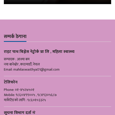
सम्पर्क ठेगाना
राइट पाथ बिज्नेस नेट्वोर्क प्रा लि , महिला स्वास्थ्य
सम्पादक : आश्मा बम
नया बानेश्वोर ,काठमाडौँ, नेपाल
Email:
mahilaswasthya01@gmail.com
टेलिफोन
Phone: ०१-४५२७५०१
Mobile: ९८६०४९९००५ , ९८४९३०५६८७
मार्केटिङको लागि : ९८६०१०३३२५
सूचना विभाग दर्ता नंः