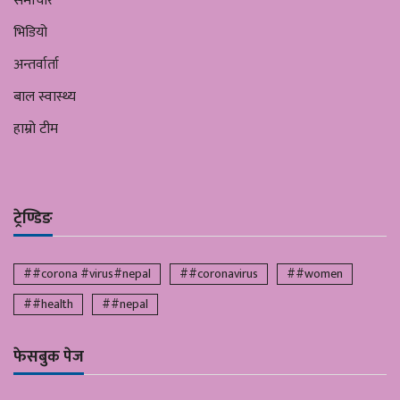
समाचार
भिडियो
अन्तर्वार्ता
बाल स्वास्थ्य
हाम्रो टीम
ट्रेण्डिङ
##corona #virus#nepal
##coronavirus
##women
##health
##nepal
फेसबुक पेज