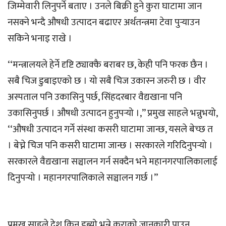
जिम्मेवारी लिनुपर्ने बताए । उनले बिक्री हुने कुरा घाटामा जान
नसक्ने भन्दै औषधी उत्पादन बढाएर अर्थतन्त्रमा टेवा पुर्‍याउन
सकिने भनाइ राखे ।
‘‘मन्त्रालयले हेर्ने दृष्टि ठ्याक्कै बराबर छ, केही पनि फरक छैन ।
सबै चिज डुबाइएको छ । यो सबै चिज उकास्न जरुरी छ । वीर
अस्पताल पनि उकासिनु पर्छ, सिंहदरबार वैद्यखाना पनि
उकासिनुपर्छ । औषधी उत्पादन हुनुपर्‍यो ।,’’ प्रमुख साहले भन्नुभयो,
‘‘औषधी उत्पादन गर्ने संस्था कसरी घाटामा जान्छ, यसले बेच्छ त
। बेच्ने चिज पनि कसरी घाटामा जान्छ । सरकारले गरिदिनुपर्‍यो ।
सरकारले वैद्यखाना सञ्चालन गर्न सक्दैन भने महानगरपालिकालाई
दिनुपर्‍यो । महानगरपालिकाले सञ्चालन गर्छ ।’’
प्रमुख साहले देश किन डुब्यो भन्ने कुराको जानकारी पाउन