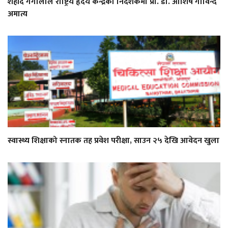
शहीद गंगालाल राष्ट्रिय हृदय केन्द्रको निर्देशकमा प्रा. डा. आशिष गोविन्द
अमात्य
स्वास्थ्य शिक्षाको स्नातक तह प्रवेश परीक्षा, साउन २५ देखि आवेदन खुला