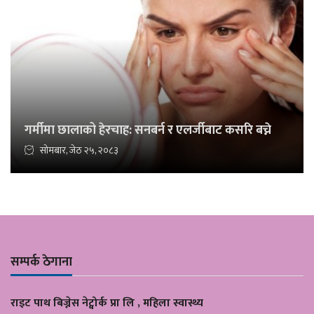
गर्मीमा छालाको हेरचाह: सनबर्न र एलर्जीबाट कसरि बच्ने
सोमबार, जेठ २५, २०८३
सम्पर्क ठेगाना
राइट पाथ बिज्नेस नेट्वोर्क प्रा लि , महिला स्वास्थ्य