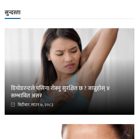
सुन्दरता
डियोडरन्टले पसिना रोक्नु सुरक्षित छ ? जान्नुहोस् ४
सम्भावित असर
बिहीबार, साउन ७, २०८३