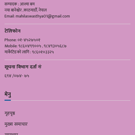
सम्पादक : आश्मा बम
नया बानेश्वोर ,काठमाडौँ, नेपाल
Email:
mahilaswasthya01@gmail.com
टेलिफोन
Phone: ०१-४५२७५०१
Mobile: ९८६०४९९००५ , ९८४९३०५६८७
मार्केटिङको लागि : ९८६०१०३३२५
सूचना विभाग दर्ता नंः
६९४ /०७४- ७५
मेनु
गृहपृष्ठ
मुख्य समाचार