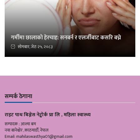
गर्मीमा छालाको हेरचाह: सनबर्न र एलर्जीबाट कसरि बच्ने
सोमबार, जेठ २५, २०८३
सम्पर्क ठेगाना
राइट पाथ बिज्नेस नेट्वोर्क प्रा लि , महिला स्वास्थ्य
सम्पादक : आश्मा बम
नया बानेश्वोर ,काठमाडौँ, नेपाल
Email:
mahilaswasthya01@gmail.com