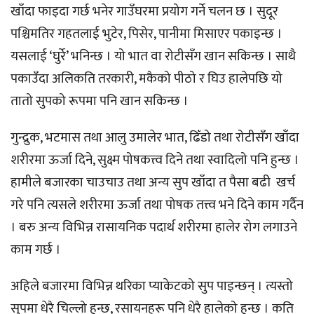
खाँदा फाइदा गर्छ भनेर गाउँघरमा प्रयोग गर्ने चलन छ । सुदूर
पश्चिमतिर गहतलाई भुटेर, पिसेर, पानीमा मिसाएर पकाइन्छ ।
यसलाई ‘घुर्रे’ भनिन्छ । यो भात वा रोटीसँग खान सकिन्छ । साथै
पकाउँदा अलिकति तरकारी, मकैको पीठो र घिउ हालेपछि यो
तातो सुपको रूपमा पनि खान सकिन्छ ।
गुन्द्रुक, भटमास तथा आलु उमालेर भात, ढिँडो तथा रोटीसँग खाँदा
शरीरमा ऊर्जा दिने, सुक्ष्म पोषकत्त्व दिने तथा स्वादिलो पनि हुन्छ ।
हामीले बजारका चाउचाउ तथा अन्य सुप खाँदा त पैसा बढी खर्च
गरे पनि त्यसले शरीरमा ऊर्जा तथा पोषक तत्त्व भने दिने काम गर्दैन
। बरु अन्य विभिन्न रासायनिक पदार्थ शरीरमा हालेर रोग लगाउने
काम गर्छ ।
अहिले बजारमा विभिन्न थरिका प्याकेटको सुप पाइन्छन् । त्यस्तो
सुपमा धेरै चिल्लो हुन्छ, रसायनहरू पनि धेरै हालेको हुन्छ । कति