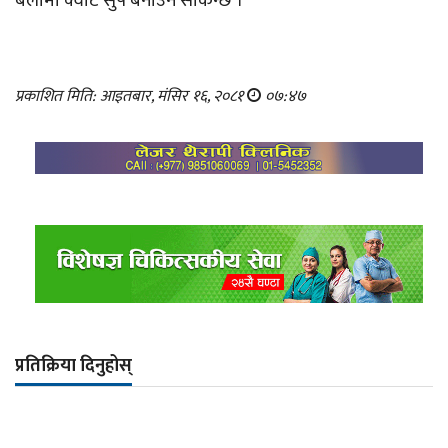
बेलामा क्वटि सुप बनाउन सकिन्छ ।
प्रकाशित मिति: आइतबार, मंसिर १६, २०८१
०७:४७
प्रतिक्रिया दिनुहोस्