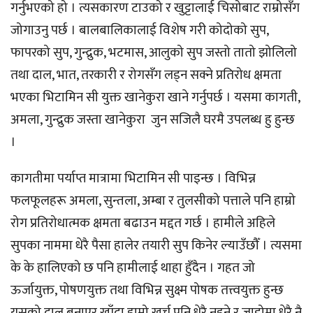
गर्नुभएको हो । त्यसकारण टाउको र खुट्टालाई चिसोबाट राम्रोसँग
जोगाउनु पर्छ । बालबालिकालाई विशेष गरी कोदोको सुप,
फापरको सुप, गुन्द्रुक, भटमास, आलुको सुप जस्तो तातो झोलिलो
तथा दाल, भात, तरकारी र रोगसँग लड्न सक्ने प्रतिरोध क्षमता
भएका भिटामिन सी युक्त खानेकुरा खाने गर्नुपर्छ । यसमा कागती,
अमला, गुन्द्रुक जस्ता खानेकुरा जुन सजिलै घरमै उपलब्ध हु हुन्छ
।
कागतीमा पर्याप्त मात्रामा भिटामिन सी पाइन्छ । विभिन्न
फलफूलहरू अमला, सुन्तला, अम्बा र तुलसीको पत्ताले पनि हाम्रो
रोग प्रतिरोधात्मक क्षमता बढाउन मद्दत गर्छ । हामीले अहिले
सुपका नाममा धेरै पैसा हालेर तयारी सुप किनेर ल्याउँछौँ । त्यसमा
के के हालिएको छ पनि हामीलाई थाहा हुँदैन । गहत जो
ऊर्जायुक्त, पोषणयुक्त तथा विभिन्न सुक्ष्म पोषक तत्त्वयुक्त हुन्छ
यसको दाल बनाएर खाँदा हाम्रो खर्च पनि धेरै नहुने र जाडोमा धेरै नै