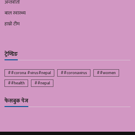
अन्तर्वार्ता
बाल स्वास्थ्य
हाम्रो टीम
ट्रेण्डिङ
##corona #virus#nepal
##coronavirus
##women
##health
##nepal
फेसबुक पेज