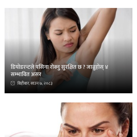
डियोडरन्टले पसिना रोक्नु सुरक्षित छ ? जान्नुहोस् ४
सम्भावित असर
बिहीबार, साउन ७, २०८३