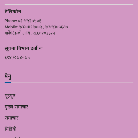
टेलिफोन
Phone: ०१-४५२७५०१
Mobile: ९८६०४९९००५ , ९८४९३०५६८७
मार्केटिङको लागि : ९८६०१०३३२५
सूचना विभाग दर्ता नंः
६९४ /०७४- ७५
मेनु
गृहपृष्ठ
मुख्य समाचार
समाचार
भिडियो