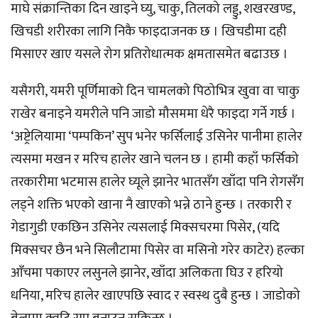
माघे संक्रान्तिका दिन खाइने घ्यु, चाकु, तिलको लड्डु, शखरखण्ड,
खिचडी शरीरका लागि निकै फाइदाजनक छ । खिचडीमा दही
मिसाएर खाए यसले रोग प्रतिरोधात्मक क्षमतासमेत बढाउछ ।
यसैगरी, यमरी पूर्णिमाको दिन चामलको पिठोभित्र खुवा वा चाकु
राखेर बनाइने यमरीले पनि जाडो मौसममा धेरै फाइदा गर्ने गर्छ ।
‘अष्ट्रेलियामा ‘पम्पकिन’ सुप भनेर फर्सिलाई उसिनेर पानीमा हालेर
त्यसमा मखन र मरिच हालेर खाने चलन छ । हामी कहाँ फर्सिको
तरकारीमा भटमास हालेर घ्यूले झानेर भातसँग खाँदा पनि रोगसँग
लड्ने शक्ति भएको खाना नै खाएको भन्ने ठाने हुन्छ । तरकारी र
गेडागुडी एकछिन उसिनेर त्यसलाई मिक्सचरमा पिसेर, (यदि
मिक्सचर छैन भने सिलौटामा पिसेर वा मसिनो गरेर काटेर) हल्का
आँचमा पकाएर लसुनले झानेर, खाँदा अलिकता घिउ र हरियो
धनिया, मरिच हालेर खाएपछि स्वाद र स्वस्थ दुबै हुन्छ । जाडोको