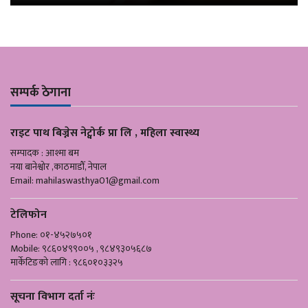
सम्पर्क ठेगाना
राइट पाथ बिज्नेस नेट्वोर्क प्रा लि , महिला स्वास्थ्य
सम्पादक : आश्मा बम
नया बानेश्वोर ,काठमाडौँ, नेपाल
Email:
mahilaswasthya01@gmail.com
टेलिफोन
Phone: ०१-४५२७५०१
Mobile: ९८६०४९९००५ , ९८४९३०५६८७
मार्केटिङको लागि : ९८६०१०३३२५
सूचना विभाग दर्ता नंः