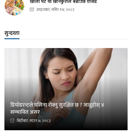
खाली पेट यी खानेकुराले बढाउँछ एसिड
आइतबार, मंसिर १४, २०८२
सुन्दरता
डियोडरन्टले पसिना रोक्नु सुरक्षित छ ? जान्नुहोस् ४
सम्भावित असर
बिहीबार, साउन ७, २०८३