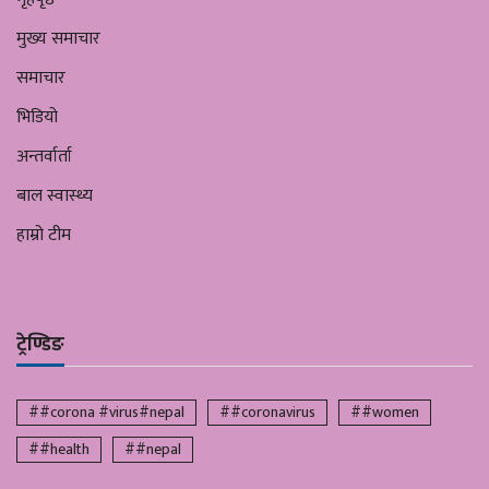
मुख्य समाचार
समाचार
भिडियो
अन्तर्वार्ता
बाल स्वास्थ्य
हाम्रो टीम
ट्रेण्डिङ
##corona #virus#nepal
##coronavirus
##women
##health
##nepal