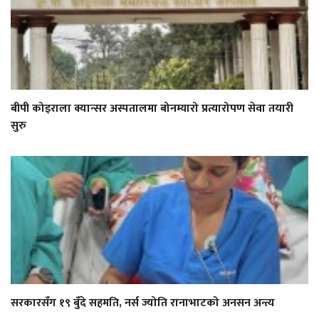
बीपी कोइराला क्यान्सर अस्पतालमा बोनम्यारो प्रत्यारोपण सेवा तयारी
सुरु
सरकारसँग १९ बुँदे सहमति, नर्स ज्योति रानाभाटको अनसन अन्त्य