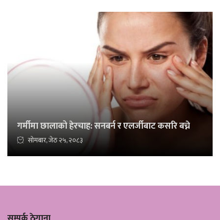
गर्मीमा छालाको हेरचाह: सनबर्न र एलर्जीबाट कसरि बच्ने
सोमबार, जेठ २५, २०८३
सम्पर्क ठेगाना