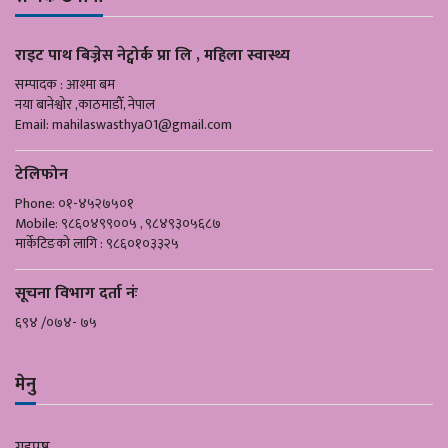
राइट पाथ बिज्नेस नेट्वोर्क प्रा लि , महिला स्वास्थ्य
सम्पादक : आश्मा बम
नया बानेश्वोर ,काठमाडौँ, नेपाल
Email:
mahilaswasthya01@gmail.com
टेलिफोन
Phone: ०१-४५२७५०१
Mobile: ९८६०४९९००५ , ९८४९३०५६८७
मार्केटिङको लागि : ९८६०१०३३२५
सूचना विभाग दर्ता नंः
६९४ /०७४- ७५
मेनु
गृहपृष्ठ