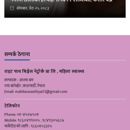
गर्मीमा छालाको हेरचाह: सनबर्न र एलर्जीबाट कसरि बच्ने
सोमबार, जेठ २५, २०८३
सम्पर्क ठेगाना
राइट पाथ बिज्नेस नेट्वोर्क प्रा लि , महिला स्वास्थ्य
सम्पादक : आश्मा बम
नया बानेश्वोर ,काठमाडौँ, नेपाल
Email:
mahilaswasthya01@gmail.com
टेलिफोन
Phone: ०१-४५२७५०१
Mobile: ९८६०४९९००५ , ९८४९३०५६८७
मार्केटिङको लागि : ९८६०१०३३२५