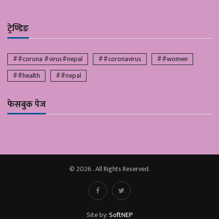
ट्रेण्डिङ
##corona #virus#nepal
##coronavirus
##women
##health
##nepal
फेसबुक पेज
© 2026 . All Rights Reserved.
Site by:
SoftNEP