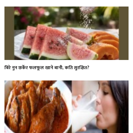
बिरे नुन छर्केर फलफूल खाने बानी, कति सुरक्षित?