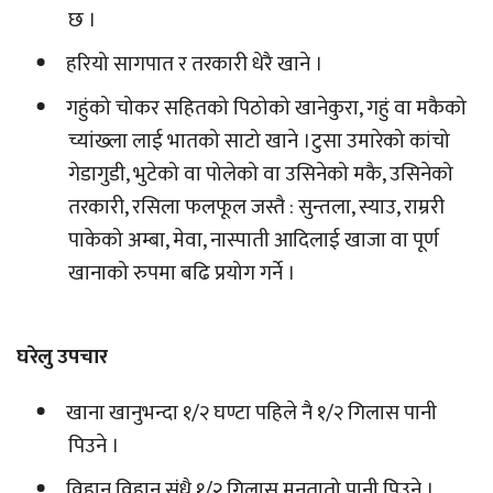
छ ।
हरियो सागपात र तरकारी धेरै खाने ।
गहुंको चोकर सहितको पिठोको खानेकुरा, गहुं वा मकैको
च्यांख्ला लाई भातको साटो खाने ।टुसा उमारेको कांचो
गेडागुडी, भुटेको वा पोलेको वा उसिनेको मकै, उसिनेको
तरकारी, रसिला फलफूल जस्तै : सुन्तला, स्याउ, राम्ररी
पाकेको अम्बा, मेवा, नास्पाती आदिलाई खाजा वा पूर्ण
खानाको रुपमा बढि प्रयोग गर्ने ।
घरेलु उपचार
खाना खानुभन्दा १/२ घण्टा पहिले नै १/२ गिलास पानी
पिउने ।
विहान विहान संधै १/२ गिलास मनतातो पानी पिउने ।