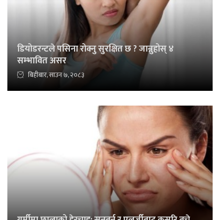
डियोडरन्टले पसिना रोक्नु सुरक्षित छ ? जान्नुहोस् ४
सम्भावित असर
बिहीबार, साउन ७, २०८३