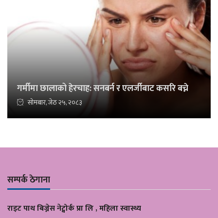
गर्मीमा छालाको हेरचाह: सनबर्न र एलर्जीबाट कसरि बच्ने
सोमबार, जेठ २५, २०८३
सम्पर्क ठेगाना
राइट पाथ बिज्नेस नेट्वोर्क प्रा लि , महिला स्वास्थ्य