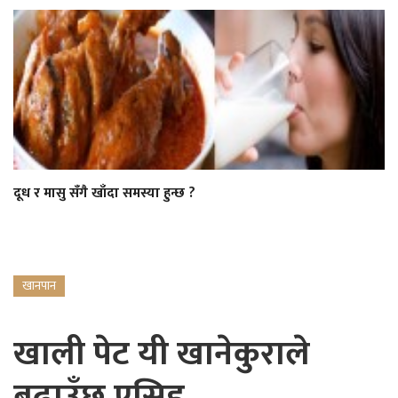
दूध र मासु सँगै खाँदा समस्या हुन्छ ?
खानपान
खाली पेट यी खानेकुराले
बढाउँछ एसिड