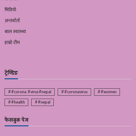
भिडियो
अन्तर्वार्ता
बाल स्वास्थ्य
हाम्रो टीम
ट्रेण्डिङ
##corona #virus#nepal
##coronavirus
##women
##health
##nepal
फेसबुक पेज