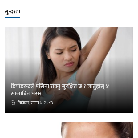
सुन्दरता
डियोडरन्टले पसिना रोक्नु सुरक्षित छ ? जान्नुहोस् ४
सम्भावित असर
बिहीबार, साउन ७, २०८३