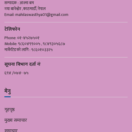
सम्पादक : आश्मा बम
नया बानेश्वोर ,काठमाडौँ, नेपाल
Email:
mahilaswasthya01@gmail.com
टेलिफोन
Phone: ०१-४५२७५०१
Mobile: ९८६०४९९००५ , ९८४९३०५६८७
मार्केटिङको लागि : ९८६०१०३३२५
सूचना विभाग दर्ता नंः
६९४ /०७४- ७५
मेनु
गृहपृष्ठ
मुख्य समाचार
समाचार