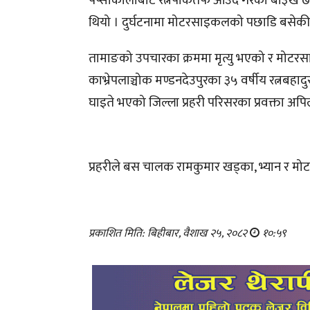
पेप्सीकोलाबाट रत्नपार्कतर्फ आउँदै गरेको बा
थियो । दुर्घटनामा मोटरसाइकलको पछाडि बसेकी न
तामाङको उपचारका क्रममा मृत्यु भएको र मोटर
काभ्रेपलाञ्चोक मण्डनदेउपुरका ३५ वर्षीय रत्नबहा
घाइते भएको जिल्ला प्रहरी परिसरका प्रवक्ता अप
प्रहरीले बस चालक रामकुमार खड्का, भ्यान र म
प्रकाशित मिति: बिहीबार, वैशाख २५, २०८२
१०:५९