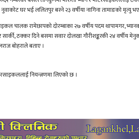
३ख ७०६२ नम्बरको बसले तीनकुनेमा मारुती भ्यान र मोटरसाइकललाई ठक
ुवाकोट घर भई ललितपुर बस्ने २३ वर्षीया नागिना तामाङको मृत्यु भ
साइकल चालक रामेछापको दोरम्बाका २७ वर्षीय पदम थापामगर, भ्या
दुर सार्की, ठक्कर दिने बसमा सवार दोलखा गौरीशङ्करकी २४ वर्षीय मेन
िलराज बोहराले बताए ।
ोटरसाइकललाई नियन्त्रणमा लिएको छ ।