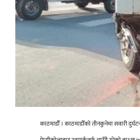
काठमाडौँ । काठमाडौँको तीनकुनेमा सवारी दुर्घटन