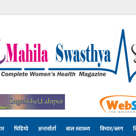
ार
भिडियो
अन्तर्वार्ता
बाल स्वास्थ्य
विचार/ब्लग
व