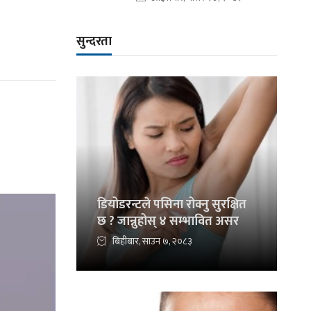
सुन्दरता
डियोडरन्टले पसिना रोक्नु सुरक्षित
छ ? जान्नुहोस् ४ सम्भावित असर
बिहीबार, साउन ७, २०८३