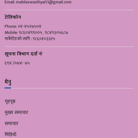
Email:
mahilaswasthya01@gmail.com
टेलिफोन
Phone: ०१-४५२७५०१
Mobile: ९८६०४९९००५ , ९८४९३०५६८७
मार्केटिङको लागि : ९८६०१०३३२५
सूचना विभाग दर्ता नंः
६९४ /०७४- ७५
मेनु
गृहपृष्ठ
मुख्य समाचार
समाचार
भिडियो