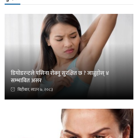
डियोडरन्टले पसिना रोक्नु सुरक्षित छ ? जान्नुहोस् ४
सम्भावित असर
बिहीबार, साउन ७, २०८३