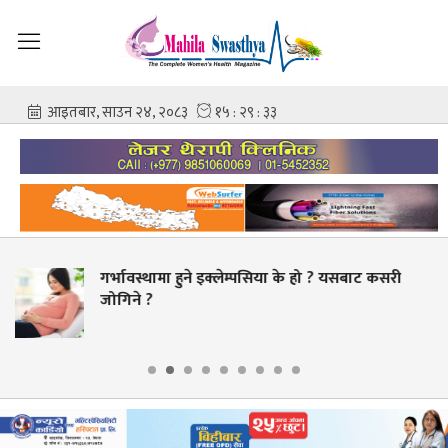
पसिया के हो ? यसबाट कसरी
चिकित्सक–नर्समाथि कुटप