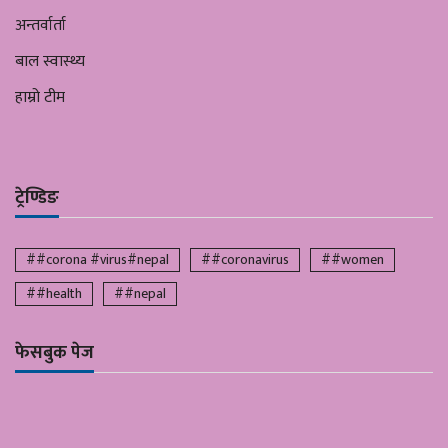
अन्तर्वार्ता
बाल स्वास्थ्य
हाम्रो टीम
ट्रेण्डिङ
##corona #virus#nepal
##coronavirus
##women
##health
##nepal
फेसबुक पेज