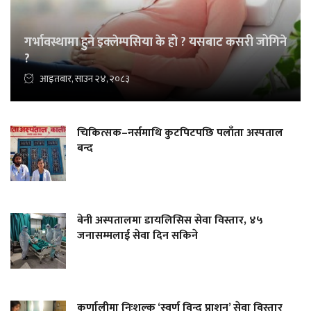
गर्भावस्थामा हुने इक्लेम्पसिया के हो ? यसबाट कसरी जोगिने
?
आइतबार, साउन २४, २०८३
चिकित्सक–नर्समाथि कुटपिटपछि पलाँता अस्पताल
बन्द
बेनी अस्पतालमा डायलिसिस सेवा विस्तार, ४५
जनासम्मलाई सेवा दिन सकिने
कर्णालीमा निःशुल्क ‘स्वर्ण विन्दु प्राशन’ सेवा विस्तार