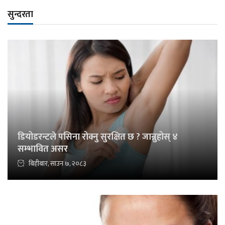
सुन्दरता
डियोडरन्टले पसिना रोक्नु सुरक्षित छ ? जान्नुहोस् ४
सम्भावित असर
बिहीबार, साउन ७, २०८३