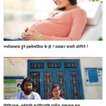
गर्भावस्थामा हुने इक्लेम्पसिया के हो ? यसबाट कसरी जोगिने ?
चिकित्सक–नर्समाथि कुटपिटपछि पलाँता अस्पताल बन्द