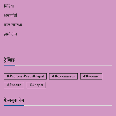
भिडियो
अन्तर्वार्ता
बाल स्वास्थ्य
हाम्रो टीम
ट्रेण्डिङ
##corona #virus#nepal
##coronavirus
##women
##health
##nepal
फेसबुक पेज