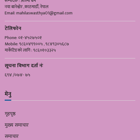
सम्पादक : आश्मा बम
नया बानेश्वोर ,काठमाडौँ, नेपाल
Email:
mahilaswasthya01@gmail.com
टेलिफोन
Phone: ०१-४५२७५०१
Mobile: ९८६०४९९००५ , ९८४९३०५६८७
मार्केटिङको लागि : ९८६०१०३३२५
सूचना विभाग दर्ता नंः
६९४ /०७४- ७५
मेनु
गृहपृष्ठ
मुख्य समाचार
समाचार