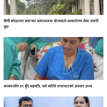
बीपी कोइराला क्यान्सर अस्पतालमा बोनम्यारो प्रत्यारोपण सेवा तयारी
सुरु
सरकारसँग १९ बुँदे सहमति, नर्स ज्योति रानाभाटको अनसन अन्त्य