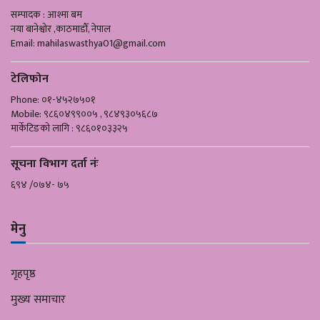
सम्पादक : आश्मा बम
नया बानेश्वोर ,काठमाडौँ, नेपाल
Email:
mahilaswasthya01@gmail.com
टेलिफोन
Phone: ०१-४५२७५०१
Mobile: ९८६०४९९००५ , ९८४९३०५६८७
मार्केटिङको लागि : ९८६०१०३३२५
सूचना विभाग दर्ता नंः
६९४ /०७४- ७५
मेनु
गृहपृष्ठ
मुख्य समाचार