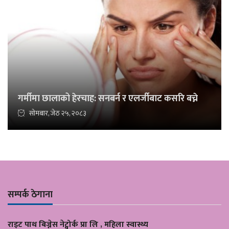
गर्मीमा छालाको हेरचाह: सनबर्न र एलर्जीबाट कसरि बच्ने
सोमबार, जेठ २५, २०८३
सम्पर्क ठेगाना
राइट पाथ बिज्नेस नेट्वोर्क प्रा लि , महिला स्वास्थ्य