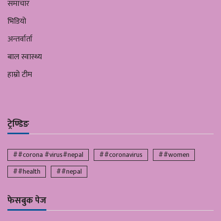
समाचार
भिडियो
अन्तर्वार्ता
बाल स्वास्थ्य
हाम्रो टीम
ट्रेण्डिङ
##corona #virus#nepal
##coronavirus
##women
##health
##nepal
फेसबुक पेज