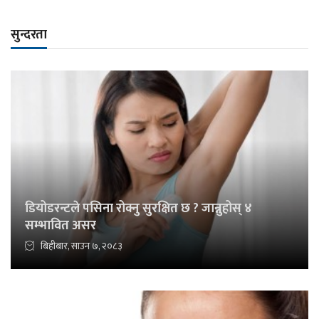
सुन्दरता
डियोडरन्टले पसिना रोक्नु सुरक्षित छ ? जान्नुहोस् ४
सम्भावित असर
बिहीबार, साउन ७, २०८३