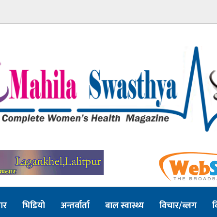
ार
भिडियो
अन्तर्वार्ता
बाल स्वास्थ्य
विचार/ब्लग
व