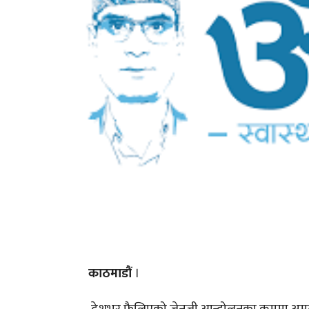
काठमाडौं
।