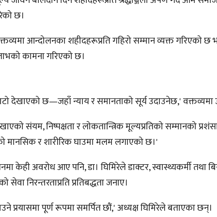
जीवन बलिदान दिने शहीदहरूप्रति श्रद्धाञ्जली अर्पण गर्दै ओम समाज
रेको छ।
 वक्तव्यमा आन्दोलनका शहीदहरूप्रति गहिरो सम्मान व्यक्त गरिएको छ भन
स्थ्यलाभको कामना गरिएको छ।
टो देखाएको छ—जहाँ न्याय र समानताको सूर्य उदाउनेछ,' वक्तव्यमा
देखाएको संयम, निष्पक्षता र लोकतान्त्रिक मूल्यप्रतिको सम्मानको प्रशं
देशको मानसिक र शारीरिक घाउमा मलम लगाएको छ।'
मा केही अवरोध आए पनि, डा। घिमिरेले डाक्टर, स्वास्थ्यकर्मी तथा ब
लको सेवा निरन्तरताप्रति प्रतिबद्धता जनाए।
 प्रयासमा पूर्ण रूपमा समर्पित छौं,' अध्यक्ष घिमिरेले बताएका छन्।