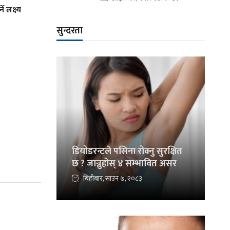
े लक्ष्य
सुन्दरता
डियोडरन्टले पसिना रोक्नु सुरक्षित
छ ? जान्नुहोस् ४ सम्भावित असर
बिहीबार, साउन ७, २०८३