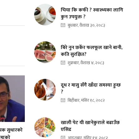
चिया कि कफी ? स्वास्थ्यका लागि
कुन उपयुक्त ?
बुधबार, वैशाख ३०, २०८३
बिरे नुन छर्केर फलफूल खाने बानी,
कति सुरक्षित?
शुक्रबार, वैशाख ४, २०८३
दूध र मासु सँगै खाँदा समस्या हुन्छ
?
बिहीबार, मंसिर १८, २०८२
खाली पेट यी खानेकुराले बढाउँछ
एसिड
व्यापक सुधारको
बीमाको
आइतबार, मंसिर १४, २०८२