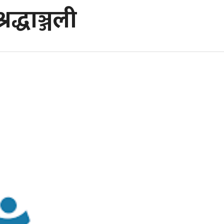
रद्धाञ्जली