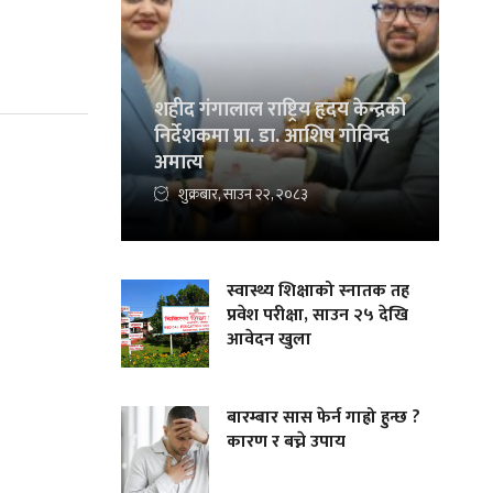
शहीद गंगालाल राष्ट्रिय हृदय केन्द्रको
निर्देशकमा प्रा. डा. आशिष गोविन्द
अमात्य
शुक्रबार, साउन २२, २०८३
स्वास्थ्य शिक्षाको स्नातक तह
प्रवेश परीक्षा, साउन २५ देखि
आवेदन खुला
बारम्बार सास फेर्न गाह्रो हुन्छ ?
कारण र बच्ने उपाय