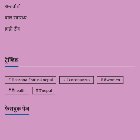
अन्तर्वार्ता
बाल स्वास्थ्य
हाम्रो टीम
ट्रेण्डिङ
##corona #virus#nepal
##coronavirus
##women
##health
##nepal
फेसबुक पेज