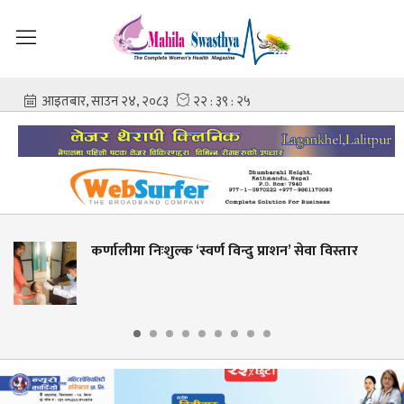
ीमा निःशुल्क ‘स्वर्ण विन्दु प्राशन’ सेवा विस्तार
शहीद ग
आशिष 