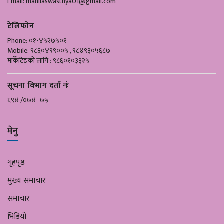
Email:
mahilaswasthya01@gmail.com
टेलिफोन
Phone: ०१-४५२७५०१
Mobile: ९८६०४९९००५ , ९८४९३०५६८७
मार्केटिङको लागि : ९८६०१०३३२५
सूचना विभाग दर्ता नंः
६९४ /०७४- ७५
मेनु
गृहपृष्ठ
मुख्य समाचार
समाचार
भिडियो