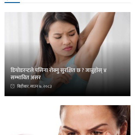
डियोडरन्टले पसिना रोक्नु सुरक्षित छ ? जान्नुहोस् ४
सम्भावित असर
बिहीबार, साउन ७, २०८३