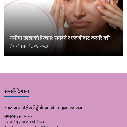
गर्मीमा छालाको हेरचाह: सनबर्न र एलर्जीबाट कसरि बच्ने
सोमबार, जेठ २५, २०८३
सम्पर्क ठेगाना
राइट पाथ बिज्नेस नेट्वोर्क प्रा लि , महिला स्वास्थ्य
सम्पादक : आश्मा बम
नया बानेश्वोर ,काठमाडौँ, नेपाल