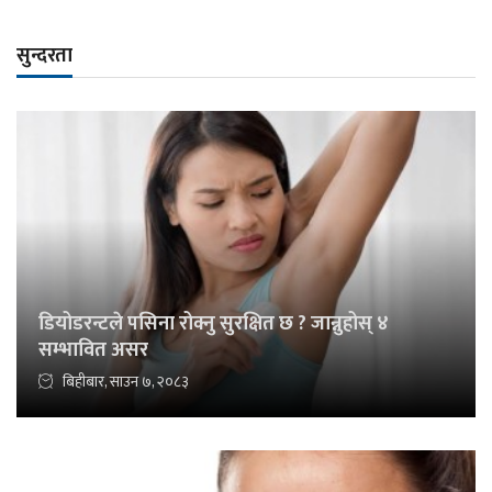
सुन्दरता
डियोडरन्टले पसिना रोक्नु सुरक्षित छ ? जान्नुहोस् ४
सम्भावित असर
बिहीबार, साउन ७, २०८३