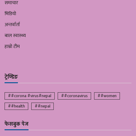
समाचार
भिडियो
अन्तर्वार्ता
बाल स्वास्थ्य
हाम्रो टीम
ट्रेण्डिङ
##corona #virus#nepal
##coronavirus
##women
##health
##nepal
फेसबुक पेज