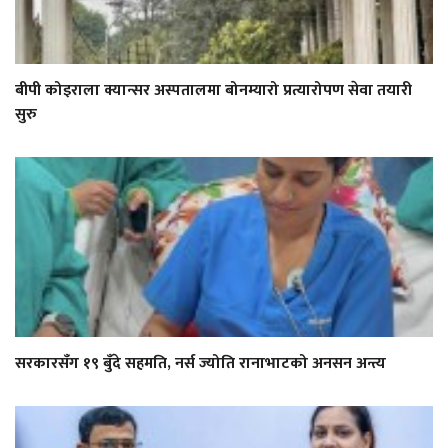
बीपी कोइराला क्यान्सर अस्पतालमा बोनम्यारो प्रत्यारोपण सेवा तयारी
सुरु
सरकारसँग १९ बुँदे सहमति, नर्स ज्योति रानाभाटको अनसन अन्त्य