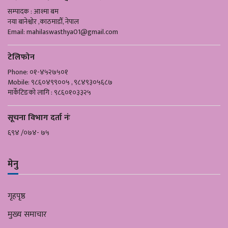
सम्पादक : आश्मा बम
नया बानेश्वोर ,काठमाडौँ, नेपाल
Email:
mahilaswasthya01@gmail.com
टेलिफोन
Phone: ०१-४५२७५०१
Mobile: ९८६०४९९००५ , ९८४९३०५६८७
मार्केटिङको लागि : ९८६०१०३३२५
सूचना विभाग दर्ता नंः
६९४ /०७४- ७५
मेनु
गृहपृष्ठ
मुख्य समाचार