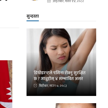
आइतबार, मंसिर १४, २०८२
सुन्दरता
डियोडरन्टले पसिना रोक्नु सुरक्षित
छ ? जान्नुहोस् ४ सम्भावित असर
बिहीबार, साउन ७, २०८३