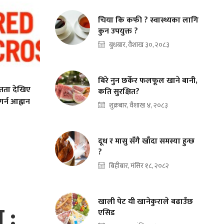
चिया कि कफी ? स्वास्थ्यका लागि
कुन उपयुक्त ?
बुधबार, वैशाख ३०, २०८३
बिरे नुन छर्केर फलफूल खाने बानी,
तता देखिए
कति सुरक्षित?
र्न आह्वान
शुक्रबार, वैशाख ४, २०८३
दूध र मासु सँगै खाँदा समस्या हुन्छ
?
बिहीबार, मंसिर १८, २०८२
खाली पेट यी खानेकुराले बढाउँछ
 :
एसिड