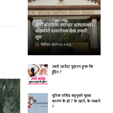
बीपी कोइराला क्यान्सर अस्पतालमा
बोनम्यारो प्रत्यारोपण सेवा तयारी
सुरु
बिहीबार, साउन २१, २०८३
ज्वरो आउँदा नुहाउन हुन्छ कि
हुँदैन ?
युरिक एसिड बढ्नुको मुख्य
कारण के हो ? के खाने, के नखाने
?