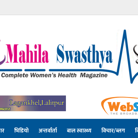
ार
भिडियो
अन्तर्वार्ता
बाल स्वास्थ्य
विचार/ब्लग
व