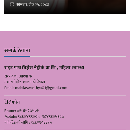
सोमबार, जेठ २५, २०८३
सम्पर्क ठेगाना
राइट पाथ बिज्नेस नेट्वोर्क प्रा लि , महिला स्वास्थ्य
सम्पादक : आश्मा बम
नया बानेश्वोर ,काठमाडौँ, नेपाल
Email:
mahilaswasthya01@gmail.com
टेलिफोन
Phone: ०१-४५२७५०१
Mobile: ९८६०४९९००५ , ९८४९३०५६८७
मार्केटिङको लागि : ९८६०१०३३२५