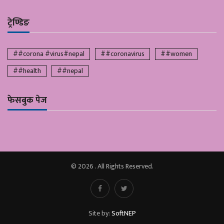
ट्रेण्डिङ
##corona #virus#nepal
##coronavirus
##women
##health
##nepal
फेसबुक पेज
© 2026 . All Rights Reserved.
Site by:
SoftNEP