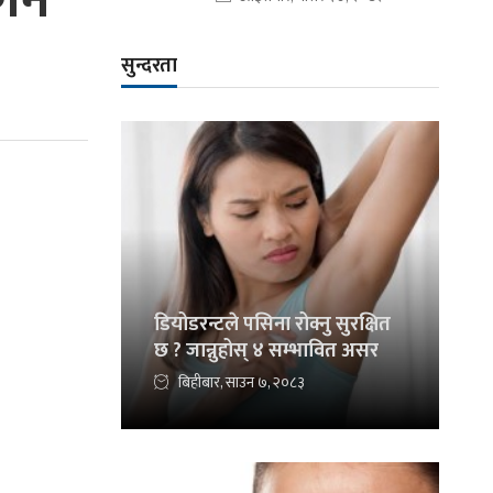
र्न
सुन्दरता
डियोडरन्टले पसिना रोक्नु सुरक्षित
छ ? जान्नुहोस् ४ सम्भावित असर
बिहीबार, साउन ७, २०८३