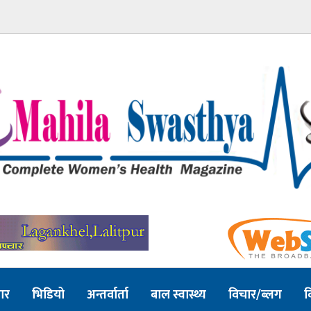
ार
भिडियो
अन्तर्वार्ता
बाल स्वास्थ्य
विचार/ब्लग
व