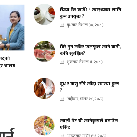
चिया कि कफी ? स्वास्थ्यका लागि
कुन उपयुक्त ?
बुधबार, वैशाख ३०, २०८३
बिरे नुन छर्केर फलफूल खाने बानी,
कति सुरक्षित?
िषद्को
शुक्रबार, वैशाख ४, २०८३
ादिर आलम
दूध र मासु सँगै खाँदा समस्या हुन्छ
?
बिहीबार, मंसिर १८, २०८२
खाली पेट यी खानेकुराले बढाउँछ
एसिड
आइतबार, मंसिर १४, २०८२