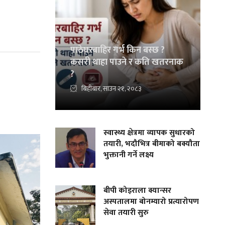
पाठेघरबाहिर गर्भ किन बस्छ ?
कसरी थाहा पाउने र कति खतरनाक
?
बिहीबार, साउन २१, २०८३
स्वास्थ्य क्षेत्रमा व्यापक सुधारको
तयारी, भदौभित्र बीमाको बक्यौता
भुक्तानी गर्ने लक्ष्य
बीपी कोइराला क्यान्सर
अस्पतालमा बोनम्यारो प्रत्यारोपण
सेवा तयारी सुरु