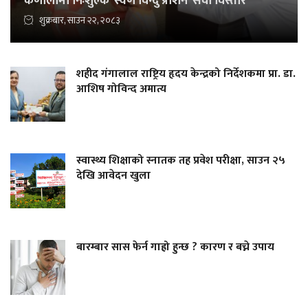
कर्णालीमा निःशुल्क ‘स्वर्ण विन्दु प्राशन’ सेवा विस्तार
शुक्रबार, साउन २२, २०८३
शहीद गंगालाल राष्ट्रिय हृदय केन्द्रको निर्देशकमा प्रा. डा.
आशिष गोविन्द अमात्य
स्वास्थ्य शिक्षाको स्नातक तह प्रवेश परीक्षा, साउन २५
देखि आवेदन खुला
बारम्बार सास फेर्न गाह्रो हुन्छ ? कारण र बच्ने उपाय