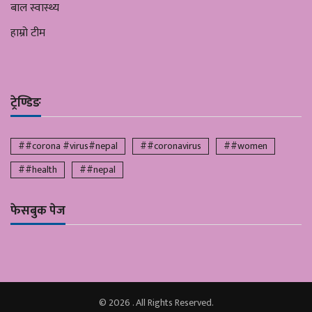
बाल स्वास्थ्य
हाम्रो टीम
ट्रेण्डिङ
##corona #virus#nepal
##coronavirus
##women
##health
##nepal
फेसबुक पेज
© 2026 . All Rights Reserved.