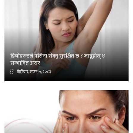
डियोडरन्टले पसिना रोक्नु सुरक्षित छ ? जान्नुहोस् ४
सम्भावित असर
बिहीबार, साउन ७, २०८३