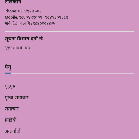
टेलिफोन
Phone: ०१-४५२७५०१
Mobile: ९८६०४९९००५ , ९८४९३०५६८७
मार्केटिङको लागि : ९८६०१०३३२५
सूचना विभाग दर्ता नंः
६९४ /०७४- ७५
मेनु
गृहपृष्ठ
मुख्य समाचार
समाचार
भिडियो
अन्तर्वार्ता