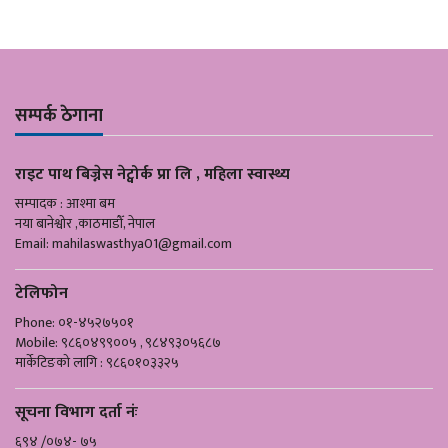
सम्पर्क ठेगाना
राइट पाथ बिज्नेस नेट्वोर्क प्रा लि , महिला स्वास्थ्य
सम्पादक : आश्मा बम
नया बानेश्वोर ,काठमाडौँ, नेपाल
Email:
mahilaswasthya01@gmail.com
टेलिफोन
Phone: ०१-४५२७५०१
Mobile: ९८६०४९९००५ , ९८४९३०५६८७
मार्केटिङको लागि : ९८६०१०३३२५
सूचना विभाग दर्ता नंः
६९४ /०७४- ७५