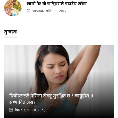
खाली पेट यी खानेकुराले बढाउँछ एसिड
आइतबार, मंसिर १४, २०८२
सुन्दरता
डियोडरन्टले पसिना रोक्नु सुरक्षित छ ? जान्नुहोस् ४
सम्भावित असर
बिहीबार, साउन ७, २०८३