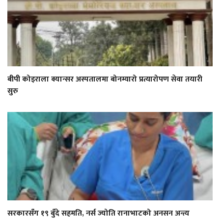
बीपी कोइराला क्यान्सर अस्पतालमा बोनम्यारो प्रत्यारोपण सेवा तयारी
सुरु
सरकारसँग १९ बुँदे सहमति, नर्स ज्योति रानाभाटको अनसन अन्त्य