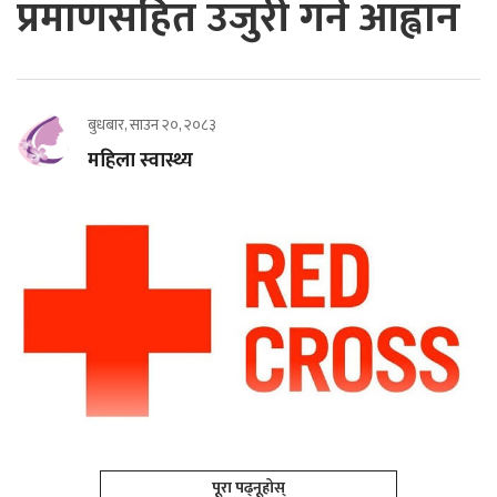
प्रमाणसहित उजुरी गर्न आह्वान
बुधबार, साउन २०, २०८३
महिला स्वास्थ्य
पूरा पढ्नूहोस्