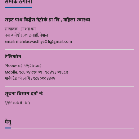
सम्पर्क ठेगाना
राइट पाथ बिज्नेस नेट्वोर्क प्रा लि , महिला स्वास्थ्य
सम्पादक : आश्मा बम
नया बानेश्वोर ,काठमाडौँ, नेपाल
Email:
mahilaswasthya01@gmail.com
टेलिफोन
Phone: ०१-४५२७५०१
Mobile: ९८६०४९९००५ , ९८४९३०५६८७
मार्केटिङको लागि : ९८६०१०३३२५
सूचना विभाग दर्ता नंः
६९४ /०७४- ७५
मेनु