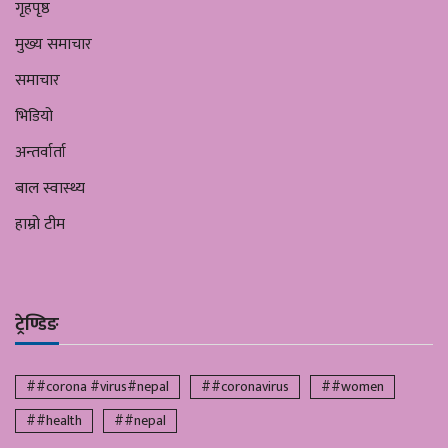
गृहपृष्ठ
मुख्य समाचार
समाचार
भिडियो
अन्तर्वार्ता
बाल स्वास्थ्य
हाम्रो टीम
ट्रेण्डिङ
##corona #virus#nepal
##coronavirus
##women
##health
##nepal