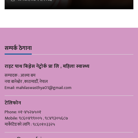
सम्पर्क ठेगाना
राइट पाथ बिज्नेस नेट्वोर्क प्रा लि , महिला स्वास्थ्य
सम्पादक : आश्मा बम
नया बानेश्वोर ,काठमाडौँ, नेपाल
Email:
mahilaswasthya01@gmail.com
टेलिफोन
Phone: ०१-४५२७५०१
Mobile: ९८६०४९९००५ , ९८४९३०५६८७
मार्केटिङको लागि : ९८६०१०३३२५