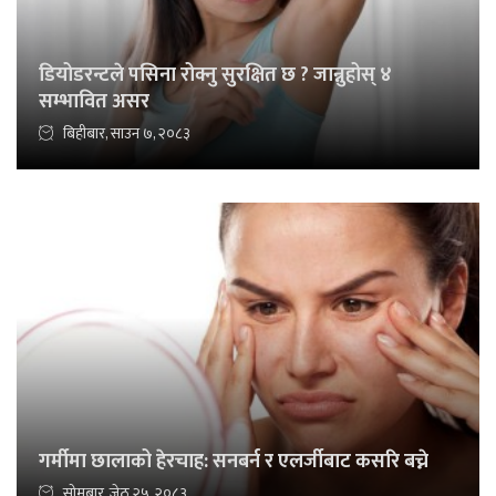
डियोडरन्टले पसिना रोक्नु सुरक्षित छ ? जान्नुहोस् ४
सम्भावित असर
बिहीबार, साउन ७, २०८३
गर्मीमा छालाको हेरचाह: सनबर्न र एलर्जीबाट कसरि बच्ने
सोमबार, जेठ २५, २०८३