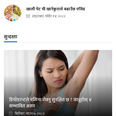
खाली पेट यी खानेकुराले बढाउँछ एसिड
आइतबार, मंसिर १४, २०८२
सुन्दरता
डियोडरन्टले पसिना रोक्नु सुरक्षित छ ? जान्नुहोस् ४
सम्भावित असर
बिहीबार, साउन ७, २०८३