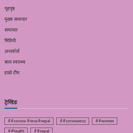
गृहपृष्ठ
मुख्य समाचार
समाचार
भिडियो
अन्तर्वार्ता
बाल स्वास्थ्य
हाम्रो टीम
ट्रेण्डिङ
##corona #virus#nepal
##coronavirus
##women
##health
##nepal