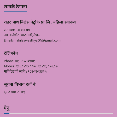
सम्पर्क ठेगाना
राइट पाथ बिज्नेस नेट्वोर्क प्रा लि , महिला स्वास्थ्य
सम्पादक : आश्मा बम
नया बानेश्वोर ,काठमाडौँ, नेपाल
Email:
mahilaswasthya01@gmail.com
टेलिफोन
Phone: ०१-४५२७५०१
Mobile: ९८६०४९९००५ , ९८४९३०५६८७
मार्केटिङको लागि : ९८६०१०३३२५
सूचना विभाग दर्ता नंः
६९४ /०७४- ७५
मेनु