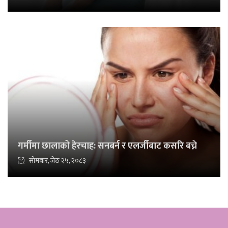
गर्मीमा छालाको हेरचाह: सनबर्न र एलर्जीबाट कसरि बच्ने
सोमबार, जेठ २५, २०८३