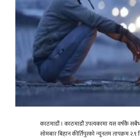
काठमाडौं । काठमाडौं उपत्यकामा यस वर्षकै स
सोमबार बिहान कीर्तिपुरको न्यूनतम तापक्रम २.९ डि