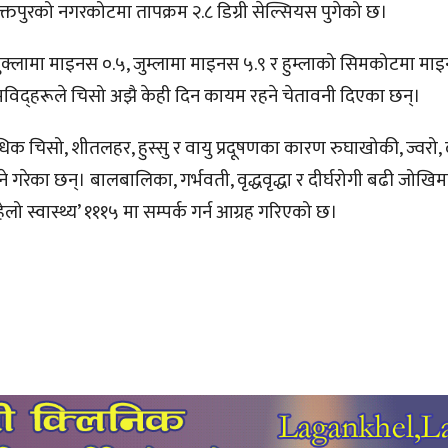
्तपुरको नगरकोटमा तापक्रम २.८ डिग्री सेल्सियस पुगेको छ।
छ। लुक्लामा माइनस ०.५, जुम्लामा माइनस ५.९ र हुम्लाको सिमकोटमा मा
मविद्हरूले चिसो अझै केही दिन कायम रहने चेतावनी दिएका छन्।
यधिक चिसो, शीतलहर, हुस्सु र वायु प्रदूषणका कारण रुघाखोकी, ज्वरो,
ने गरेका छन्। बालबालिका, गर्भवती, वृद्धवृद्धा र दीर्घरोगी बढी जोखि
लो स्वास्थ्य’ १११५ मा सम्पर्क गर्न आग्रह गरिएको छ।