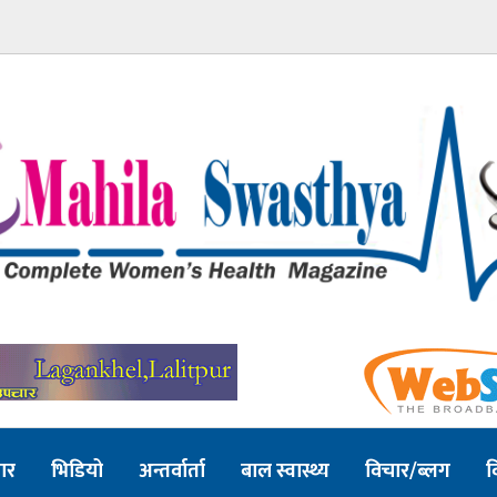
ार
भिडियो
अन्तर्वार्ता
बाल स्वास्थ्य
विचार/ब्लग
व