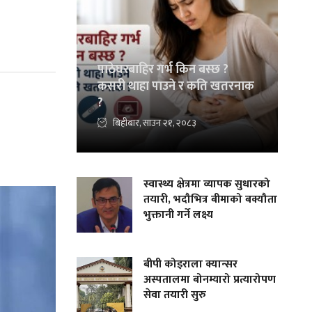
पाठेघरबाहिर गर्भ किन बस्छ ?
कसरी थाहा पाउने र कति खतरनाक
?
बिहीबार, साउन २१, २०८३
स्वास्थ्य क्षेत्रमा व्यापक सुधारको
तयारी, भदौभित्र बीमाको बक्यौता
भुक्तानी गर्ने लक्ष्य
बीपी कोइराला क्यान्सर
अस्पतालमा बोनम्यारो प्रत्यारोपण
सेवा तयारी सुरु