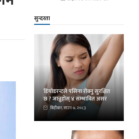
आलम
सुन्दरता
डियोडरन्टले पसिना रोक्नु सुरक्षित
छ ? जान्नुहोस् ४ सम्भावित असर
बिहीबार, साउन ७, २०८३